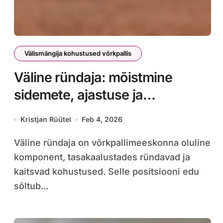
Välismängija kohustused võrkpallis
Väline ründaja: mõistmine
sidemete, ajastuse ja
suhtlemise sünergiast
Kristjan Rüütel
Feb 4, 2026
Väline ründaja on võrkpallimeeskonna oluline
komponent, tasakaalustades ründavad ja
kaitsvad kohustused. Selle positsiooni edu
sõltub...