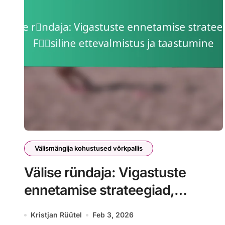
Välismängija kohustused võrkpallis
Välise ründaja: Vigastuste
ennetamise strateegiad,
Füüsiline ettevalmistus ja
Kristjan Rüütel
Feb 3, 2026