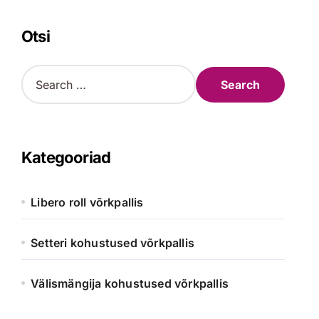
Otsi
S
e
a
r
c
h
Kategooriad
f
o
r
Libero roll võrkpallis
:
Setteri kohustused võrkpallis
Välismängija kohustused võrkpallis