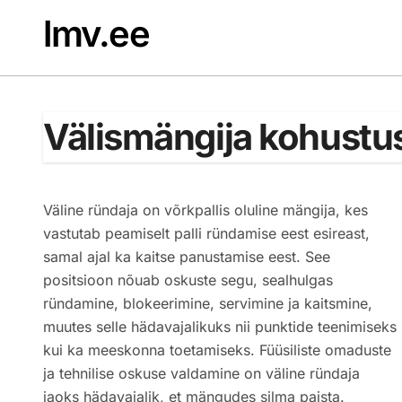
Skip
lmv.ee
to
content
Välismängija kohustus
Väline ründaja on võrkpallis oluline mängija, kes
vastutab peamiselt palli ründamise eest esireast,
samal ajal ka kaitse panustamise eest. See
positsioon nõuab oskuste segu, sealhulgas
ründamine, blokeerimine, servimine ja kaitsmine,
muutes selle hädavajalikuks nii punktide teenimiseks
kui ka meeskonna toetamiseks. Füüsiliste omaduste
ja tehnilise oskuse valdamine on väline ründaja
jaoks hädavajalik, et mängudes silma paista.