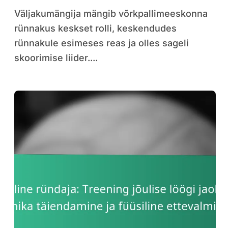
Rünnakuvõimalused
Väljakumängija mängib võrkpallimeeskonna
rünnakus keskset rolli, keskendudes
rünnakule esimeses reas ja olles sageli
skoorimise liider....