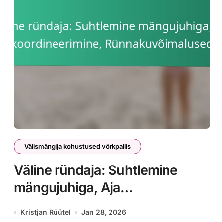
Välismängija kohustused võrkpallis
Väline ründaja: Suhtlemine
mängujuhiga, Aja
koordineerimine,
Kristjan Rüütel
Jan 28, 2026