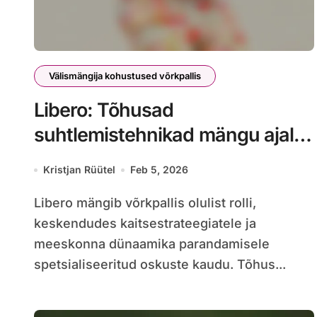
Välismängija kohustused võrkpallis
Libero: Tõhusad
suhtlemistehnikad mängu ajal,
Signaalid ja vihjed
Kristjan Rüütel
Feb 5, 2026
Libero mängib võrkpallis olulist rolli,
keskendudes kaitsestrateegiatele ja
meeskonna dünaamika parandamisele
spetsialiseeritud oskuste kaudu. Tõhus...