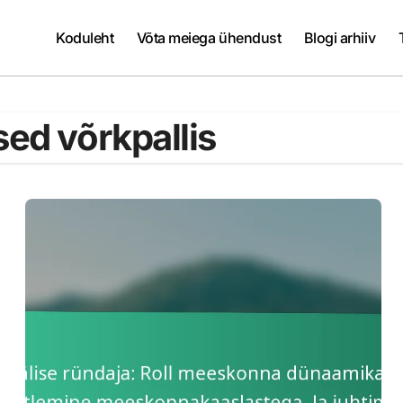
Koduleht
Võta meiega ühendust
Blogi arhiiv
ed võrkpallis