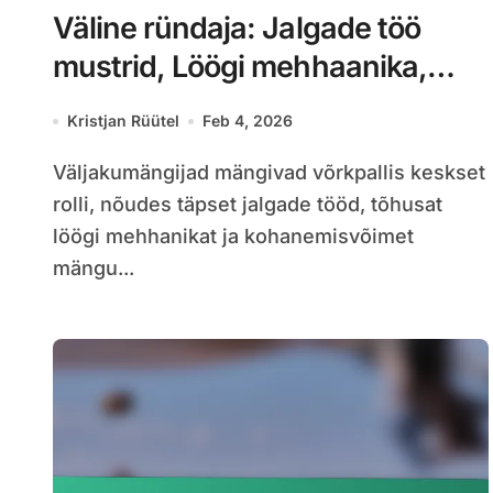
Väline ründaja: Jalgade töö
mustrid, Löögi mehhaanika,
Mängu kohandamine
Kristjan Rüütel
Feb 4, 2026
Väljakumängijad mängivad võrkpallis keskset
rolli, nõudes täpset jalgade tööd, tõhusat
löögi mehhanikat ja kohanemisvõimet
mängu...