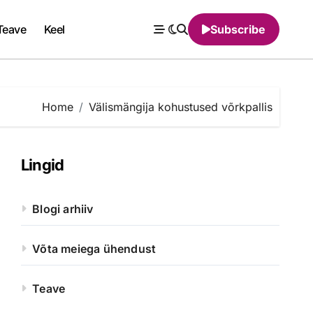
Teave
Keel
Subscribe
Home
Välismängija kohustused võrkpallis
Lingid
Blogi arhiiv
Võta meiega ühendust
Teave