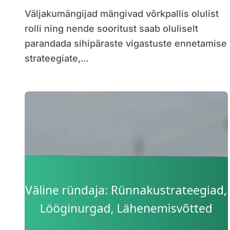
taastumine
Väljakumängijad mängivad võrkpallis olulist
rolli ning nende sooritust saab oluliselt
parandada sihipäraste vigastuste ennetamise
strateegiate,...