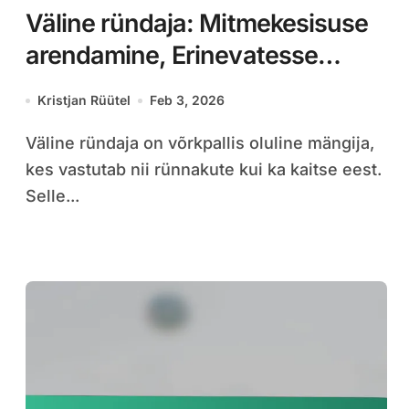
Väline ründaja: Mitmekesisuse
arendamine, Erinevatesse
positsioonidesse kohandumine
Kristjan Rüütel
Feb 3, 2026
ja mängusituatsioonid
Väline ründaja on võrkpallis oluline mängija,
kes vastutab nii rünnakute kui ka kaitse eest.
Selle...