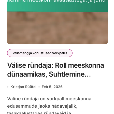
Välismängija kohustused võrkpallis
Välise ründaja: Roll meeskonna
dünaamikas, Suhtlemine
meeskonnakaaslastega, Ja
Kristjan Rüütel
Feb 5, 2026
juhtimine
Väline ründaja on võrkpallimeeskonna
edusammude jaoks hädavajalik,
tasakaalustades ründavaid ja