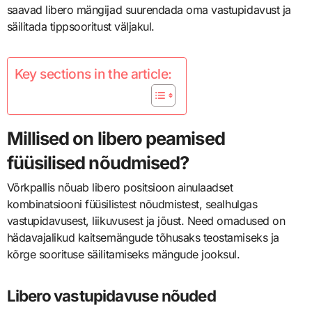
saavad libero mängijad suurendada oma vastupidavust ja
säilitada tippsooritust väljakul.
Key sections in the article:
Millised on libero peamised
füüsilised nõudmised?
Võrkpallis nõuab libero positsioon ainulaadset
kombinatsiooni füüsilistest nõudmistest, sealhulgas
vastupidavusest, liikuvusest ja jõust. Need omadused on
hädavajalikud kaitsemängude tõhusaks teostamiseks ja
kõrge soorituse säilitamiseks mängude jooksul.
Libero vastupidavuse nõuded