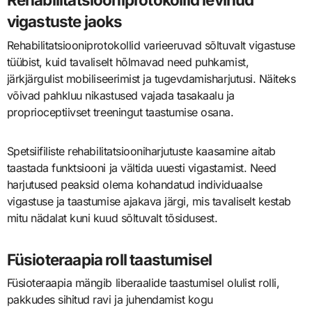
vigastuste jaoks
Rehabilitatsiooniprotokollid varieeruvad sõltuvalt vigastuse
tüübist, kuid tavaliselt hõlmavad need puhkamist,
järkjärgulist mobiliseerimist ja tugevdamisharjutusi. Näiteks
võivad pahkluu nikastused vajada tasakaalu ja
proprioceptiivset treeningut taastumise osana.
Spetsiifiliste rehabilitatsiooniharjutuste kaasamine aitab
taastada funktsiooni ja vältida uuesti vigastamist. Need
harjutused peaksid olema kohandatud individuaalse
vigastuse ja taastumise ajakava järgi, mis tavaliselt kestab
mitu nädalat kuni kuud sõltuvalt tõsidusest.
Füsioteraapia roll taastumisel
Füsioteraapia mängib liberaalide taastumisel olulist rolli,
pakkudes sihitud ravi ja juhendamist kogu