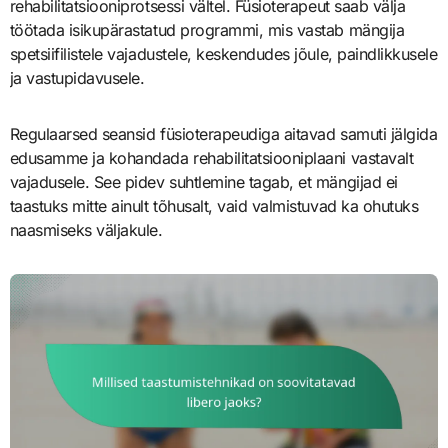
rehabilitatsiooniprotsessi vältel. Füsioterapeut saab välja
töötada isikupärastatud programmi, mis vastab mängija
spetsiifilistele vajadustele, keskendudes jõule, paindlikkusele
ja vastupidavusele.
Regulaarsed seansid füsioterapeudiga aitavad samuti jälgida
edusamme ja kohandada rehabilitatsiooniplaani vastavalt
vajadusele. See pidev suhtlemine tagab, et mängijad ei
taastuks mitte ainult tõhusalt, vaid valmistuvad ka ohutuks
naasmiseks väljakule.