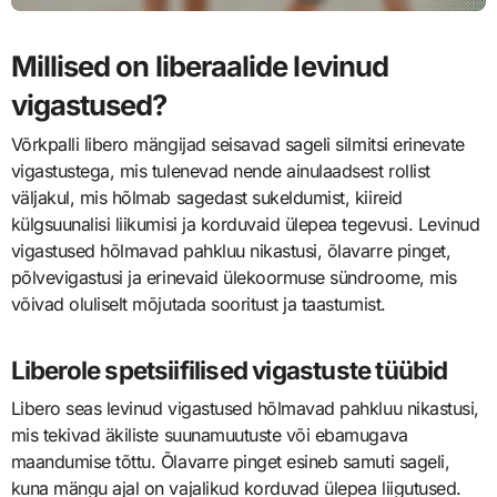
Millised on liberaalide levinud
vigastused?
Võrkpalli libero mängijad seisavad sageli silmitsi erinevate
vigastustega, mis tulenevad nende ainulaadsest rollist
väljakul, mis hõlmab sagedast sukeldumist, kiireid
külgsuunalisi liikumisi ja korduvaid ülepea tegevusi. Levinud
vigastused hõlmavad pahkluu nikastusi, õlavarre pinget,
põlvevigastusi ja erinevaid ülekoormuse sündroome, mis
võivad oluliselt mõjutada sooritust ja taastumist.
Liberole spetsiifilised vigastuste tüübid
Libero seas levinud vigastused hõlmavad pahkluu nikastusi,
mis tekivad äkiliste suunamuutuste või ebamugava
maandumise tõttu. Õlavarre pinget esineb samuti sageli,
kuna mängu ajal on vajalikud korduvad ülepea liigutused.