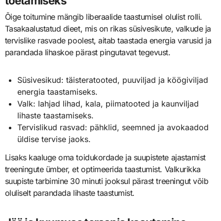
toetamiseks
Õige toitumine mängib liberaalide taastumisel olulist rolli.
Tasakaalustatud dieet, mis on rikas süsivesikute, valkude ja
tervislike rasvade poolest, aitab taastada energia varusid ja
parandada lihaskoe pärast pingutavat tegevust.
Süsivesikud: täisteratooted, puuviljad ja köögiviljad
energia taastamiseks.
Valk: lahjad lihad, kala, piimatooted ja kaunviljad
lihaste taastamiseks.
Tervislikud rasvad: pähklid, seemned ja avokaadod
üldise tervise jaoks.
Lisaks kaaluge oma toidukordade ja suupistete ajastamist
treeningute ümber, et optimeerida taastumist. Valkurikka
suupiste tarbimine 30 minuti jooksul pärast treeningut võib
oluliselt parandada lihaste taastumist.