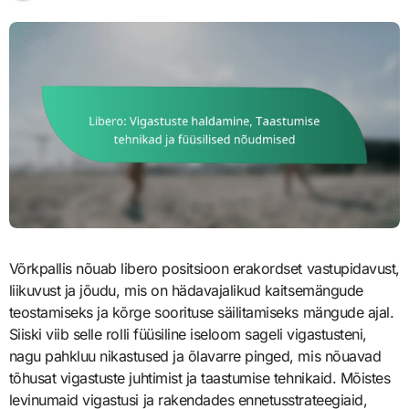
Võrkpallis nõuab libero positsioon erakordset vastupidavust,
liikuvust ja jõudu, mis on hädavajalikud kaitsemängude
teostamiseks ja kõrge soorituse säilitamiseks mängude ajal.
Siiski viib selle rolli füüsiline iseloom sageli vigastusteni,
nagu pahkluu nikastused ja õlavarre pinged, mis nõuavad
tõhusat vigastuste juhtimist ja taastumise tehnikaid. Mõistes
levinumaid vigastusi ja rakendades ennetusstrateegiaid,