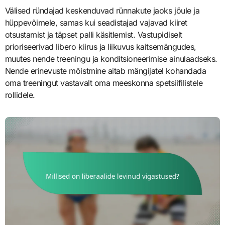
Välised ründajad keskenduvad rünnakute jaoks jõule ja
hüppevõimele, samas kui seadistajad vajavad kiiret
otsustamist ja täpset palli käsitlemist. Vastupidiselt
prioriseerivad libero kiirus ja liikuvus kaitsemängudes,
muutes nende treeningu ja konditsioneerimise ainulaadseks.
Nende erinevuste mõistmine aitab mängijatel kohandada
oma treeningut vastavalt oma meeskonna spetsiifilistele
rollidele.