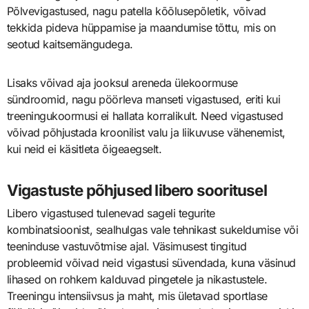
Põlvevigastused, nagu patella kõõlusepõletik, võivad
tekkida pideva hüppamise ja maandumise tõttu, mis on
seotud kaitsemängudega.
Lisaks võivad aja jooksul areneda ülekoormuse
sündroomid, nagu pöörleva manseti vigastused, eriti kui
treeningukoormusi ei hallata korralikult. Need vigastused
võivad põhjustada kroonilist valu ja liikuvuse vähenemist,
kui neid ei käsitleta õigeaegselt.
Vigastuste põhjused libero sooritusel
Libero vigastused tulenevad sageli tegurite
kombinatsioonist, sealhulgas vale tehnikast sukeldumise või
teeninduse vastuvõtmise ajal. Väsimusest tingitud
probleemid võivad neid vigastusi süvendada, kuna väsinud
lihased on rohkem kalduvad pingetele ja nikastustele.
Treeningu intensiivsus ja maht, mis ületavad sportlase