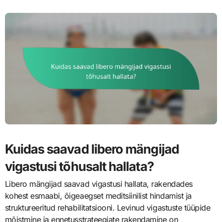
Kuidas saavad libero mängijad
vigastusi tõhusalt hallata?
Libero mängijad saavad vigastusi hallata, rakendades
kohest esmaabi, õigeaegset meditsiinilist hindamist ja
struktureeritud rehabilitatsiooni. Levinud vigastuste tüüpide
mõistmine ja ennetusstrateegiate rakendamine on