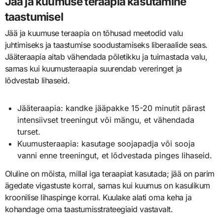
Jää ja kuumuse teraapia kasutamine
taastumisel
Jää ja kuumuse teraapia on tõhusad meetodid valu
juhtimiseks ja taastumise soodustamiseks liberaalide seas.
Jääteraapia aitab vähendada põletikku ja tuimastada valu,
samas kui kuumusteraapia suurendab vereringet ja
lõdvestab lihaseid.
Jääteraapia: kandke jääpakke 15-20 minutit pärast
intensiivset treeningut või mängu, et vähendada
turset.
Kuumusteraapia: kasutage soojapadja või sooja
vanni enne treeningut, et lõdvestada pinges lihaseid.
Oluline on mõista, millal iga teraapiat kasutada; jää on parim
ägedate vigastuste korral, samas kui kuumus on kasulikum
kroonilise lihaspinge korral. Kuulake alati oma keha ja
kohandage oma taastumisstrateegiaid vastavalt.