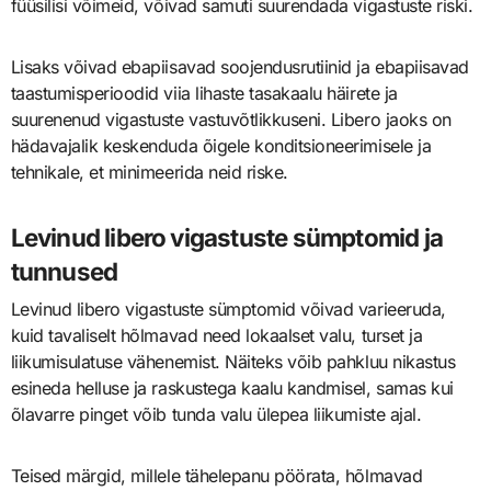
füüsilisi võimeid, võivad samuti suurendada vigastuste riski.
Lisaks võivad ebapiisavad soojendusrutiinid ja ebapiisavad
taastumisperioodid viia lihaste tasakaalu häirete ja
suurenenud vigastuste vastuvõtlikkuseni. Libero jaoks on
hädavajalik keskenduda õigele konditsioneerimisele ja
tehnikale, et minimeerida neid riske.
Levinud libero vigastuste sümptomid ja
tunnused
Levinud libero vigastuste sümptomid võivad varieeruda,
kuid tavaliselt hõlmavad need lokaalset valu, turset ja
liikumisulatuse vähenemist. Näiteks võib pahkluu nikastus
esineda helluse ja raskustega kaalu kandmisel, samas kui
õlavarre pinget võib tunda valu ülepea liikumiste ajal.
Teised märgid, millele tähelepanu pöörata, hõlmavad