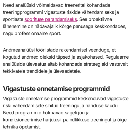
Need analüüsid võimaldavad treeneritel kohandada
treeningprogrammi vigastuste riskide vähendamiseks ja
sportlaste
soorituse parandamiseks
. See proaktiivne
lähenemine on hädavajalik kõrge panusega keskkondades,
nagu professionaalne sport.
Andmeanalüüsi tööriistade rakendamisel veenduge, et
kogutud andmed oleksid täpsed ja asjakohased. Regulaarne
analüüside ülevaatus aitab kohandada strateegiaid vastavalt
tekkivatele trendidele ja ülevaadetele.
Vigastuste ennetamise programmid
Vigastuste ennetamise programmid keskenduvad vigastuste
riski vähendamisele sihitud treeningu ja hariduse kaudu.
Need programmid hõlmavad sageli jõu ja
konditsioneerimise harjutusi, paindlikkuse treeningut ja õige
tehnika õpetamist.