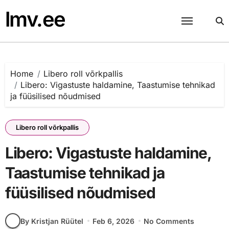
Skip
lmv.ee
to
content
Home
Libero roll võrkpallis
Libero: Vigastuste haldamine, Taastumise tehnikad
ja füüsilised nõudmised
Libero roll võrkpallis
Libero: Vigastuste haldamine,
Taastumise tehnikad ja
füüsilised nõudmised
By Kristjan Rüütel
Feb 6, 2026
No Comments