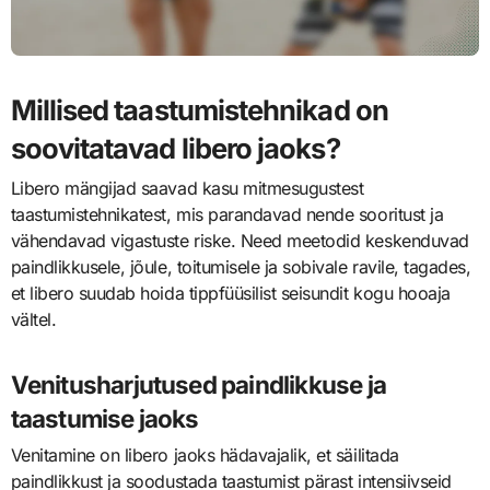
Millised taastumistehnikad on
soovitatavad libero jaoks?
Libero mängijad saavad kasu mitmesugustest
taastumistehnikatest, mis parandavad nende sooritust ja
vähendavad vigastuste riske. Need meetodid keskenduvad
paindlikkusele, jõule, toitumisele ja sobivale ravile, tagades,
et libero suudab hoida tippfüüsilist seisundit kogu hooaja
vältel.
Venitusharjutused paindlikkuse ja
taastumise jaoks
Venitamine on libero jaoks hädavajalik, et säilitada
paindlikkust ja soodustada taastumist pärast intensiivseid