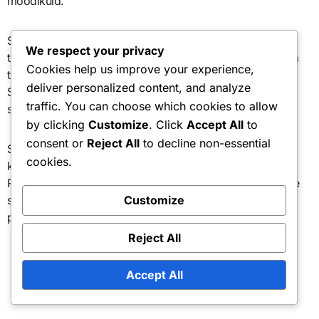
mõõdikuid.
Soorituse andmete analüüsimine võimaldab treeneritel
We respect your privacy
tuvastada parendamist vajavad valdkonnad ja kohandada
Cookies help us improve your experience,
treeningprogramme, et tegeleda spetsiifiliste nõrkustega.
deliver personalized content, and analyze
See sihitud lähenemine võib parandada üldist sportlikku
traffic. You can choose which cookies to allow
sooritust ja vähendada vigastuste riske.
by clicking
Customize
. Click
Accept All
to
consent or
Reject All
to decline non-essential
Soorituse analüüsi tööriistade kasutamisel veenduge, et
cookies.
kogutud andmed oleksid asjakohased ja rakendatavad.
Regulaarne ülevaatus ja treeningstrateegiate kohandamine
soorituse ülevaadete põhjal aitab maksimeerida sportlase
Customize
potentsiaali.
Reject All
Accept All