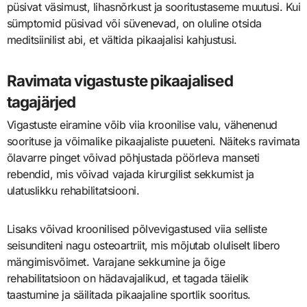
püsivat väsimust, lihasnõrkust ja sooritustaseme muutusi. Kui
sümptomid püsivad või süvenevad, on oluline otsida
meditsiinilist abi, et vältida pikaajalisi kahjustusi.
Ravimata vigastuste pikaajalised
tagajärjed
Vigastuste eiramine võib viia kroonilise valu, vähenenud
soorituse ja võimalike pikaajaliste puueteni. Näiteks ravimata
õlavarre pinget võivad põhjustada pöörleva manseti
rebendid, mis võivad vajada kirurgilist sekkumist ja
ulatuslikku rehabilitatsiooni.
Lisaks võivad kroonilised põlvevigastused viia selliste
seisunditeni nagu osteoartriit, mis mõjutab oluliselt libero
mängimisvõimet. Varajane sekkumine ja õige
rehabilitatsioon on hädavajalikud, et tagada täielik
taastumine ja säilitada pikaajaline sportlik sooritus.