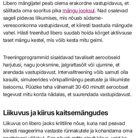
Libero mängijatel peab olema erakordne vastupidavus, et
säilitada oma sooritus pika
mängu jooksul
. Nad osalevad
sageli pidevas liikumises, mis nõuab südame-
veresoonkonna vastupidavust, et kiiresti taastuda mängude
vahel. Hästi treenitud libero suudab hoida kõrget aktiivsuse
taset mängu kestel, mis võib kesta mitu geimi.
Treeningprogrammid sisaldavad tavaliselt aeroobseid
harjutusi, nagu jooksmine, jalgrattasõit või ujumine, et
arendada vastupidavust. Intervalltreening võib samuti olla
kasulik, simuleerides võrkpallimängu peatuste ja liikumiste
iseloomu. Püüdke teha vähemalt 30-60 minutit aeroobset
tegevust mitu korda nädalas, et suurendada vastupidavust.
Liikuvus ja kiirus kaitsemängudes
Liikuvus on libero jaoks kriitiline nõue, kuna nad peavad
kiiresti reageerima vastaste rünnakutele ja kohandama oma
positsiooni väljakul. See nõuab mitte ainult kiirus, vaid ka