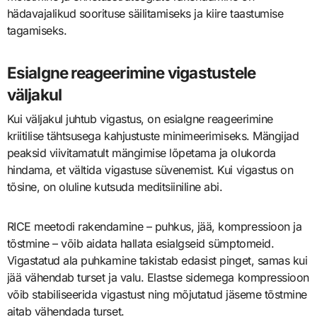
hädavajalikud soorituse säilitamiseks ja kiire taastumise
tagamiseks.
Esialgne reageerimine vigastustele
väljakul
Kui väljakul juhtub vigastus, on esialgne reageerimine
kriitilise tähtsusega kahjustuste minimeerimiseks. Mängijad
peaksid viivitamatult mängimise lõpetama ja olukorda
hindama, et vältida vigastuse süvenemist. Kui vigastus on
tõsine, on oluline kutsuda meditsiiniline abi.
RICE meetodi rakendamine – puhkus, jää, kompressioon ja
tõstmine – võib aidata hallata esialgseid sümptomeid.
Vigastatud ala puhkamine takistab edasist pinget, samas kui
jää vähendab turset ja valu. Elastse sidemega kompressioon
võib stabiliseerida vigastust ning mõjutatud jäseme tõstmine
aitab vähendada turset.