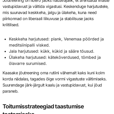
Jõutreening on libero jaoks hädavajalik, et arendada lihaste
vastupidavust ja vältida vigastusi. Keskenduge harjutustele,
mis suunavad keskkeha, jalgu ja ülakeha, kuna need
piirkonnad on liberaali liikuvuse ja stabiilsuse jaoks
kriitilised.
Keskkeha harjutused: plank, Venemaa pöörded ja
meditsiinipalli visked.
Jala harjutused: kükk, kükid ja sääre tõusud.
Ülakeha harjutused: kätekõverdused, tõmbed ja
õlavarre surumised.
Kaasake jõutreening oma rutiini vähemalt kaks kuni kolm
korda nädalas, tagades õige vormi vigastuste vältimiseks.
Suurendage järk-järgult kaalu ja vastupidavust, kui jõud
paraneb.
Toitumisstrateegiad taastumise