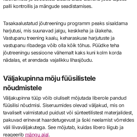
palli kontrollis ja mängude seadistamises.
Tasakaalustatud jõutreeningu programm peaks sisaldama
harjutusi, mis suunavad jalgu, keskkeha ja ülakeha.
Vastupanu treening kaalu, keharaskuse harjutuste ja
vastupanu ribadega võib olla kõik tõhus. Püüdke teha
jõutreeningu sessioone vähemalt kaks kuni kolm korda
nädalas, et arendada vajalikku lihasjõudu.
Väljakupinna mõju füüsilistele
nõudmistele
Väljakupinna tüüp võib oluliselt mõjutada liberole pandud
füüsilisi nõudmisi. Siseruumides olevad väljakud, mis on
tavaliselt valmistatud puidust või sünteetilistest materjalidest,
pakuvad erinevat haardetugevust ja šoki neelamist võrreldes
väli liivaväljakutega. See mõjutab, kuidas libero liigub ja
reageerib
mängu ajal
.