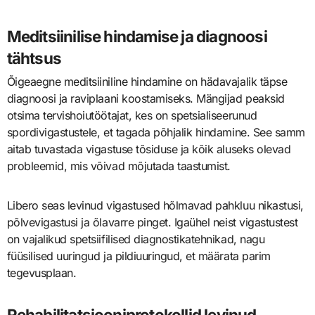
Meditsiinilise hindamise ja diagnoosi
tähtsus
Õigeaegne meditsiiniline hindamine on hädavajalik täpse
diagnoosi ja raviplaani koostamiseks. Mängijad peaksid
otsima tervishoiutöötajat, kes on spetsialiseerunud
spordivigastustele, et tagada põhjalik hindamine. See samm
aitab tuvastada vigastuse tõsiduse ja kõik aluseks olevad
probleemid, mis võivad mõjutada taastumist.
Libero seas levinud vigastused hõlmavad pahkluu nikastusi,
põlvevigastusi ja õlavarre pinget. Igaühel neist vigastustest
on vajalikud spetsiifilised diagnostikatehnikad, nagu
füüsilised uuringud ja pildiuuringud, et määrata parim
tegevusplaan.
Rehabilitatsiooniprotokollid levinud