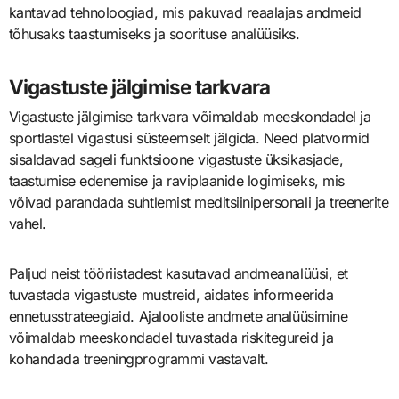
kantavad tehnoloogiad, mis pakuvad reaalajas andmeid
tõhusaks taastumiseks ja soorituse analüüsiks.
Vigastuste jälgimise tarkvara
Vigastuste jälgimise tarkvara võimaldab meeskondadel ja
sportlastel vigastusi süsteemselt jälgida. Need platvormid
sisaldavad sageli funktsioone vigastuste üksikasjade,
taastumise edenemise ja raviplaanide logimiseks, mis
võivad parandada suhtlemist meditsiinipersonali ja treenerite
vahel.
Paljud neist tööriistadest kasutavad andmeanalüüsi, et
tuvastada vigastuste mustreid, aidates informeerida
ennetusstrateegiaid. Ajalooliste andmete analüüsimine
võimaldab meeskondadel tuvastada riskitegureid ja
kohandada treeningprogrammi vastavalt.