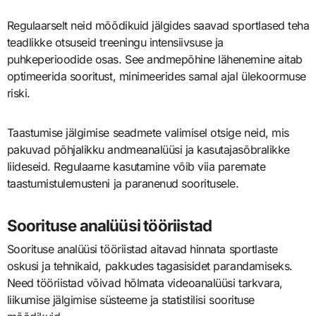
Regulaarselt neid mõõdikuid jälgides saavad sportlased teha
teadlikke otsuseid treeningu intensiivsuse ja
puhkeperioodide osas. See andmepõhine lähenemine aitab
optimeerida sooritust, minimeerides samal ajal ülekoormuse
riski.
Taastumise jälgimise seadmete valimisel otsige neid, mis
pakuvad põhjalikku andmeanalüüsi ja kasutajasõbralikke
liideseid. Regulaarne kasutamine võib viia paremate
taastumistulemusteni ja paranenud sooritusele.
Soorituse analüüsi tööriistad
Soorituse analüüsi tööriistad aitavad hinnata sportlaste
oskusi ja tehnikaid, pakkudes tagasisidet parandamiseks.
Need tööriistad võivad hõlmata videoanalüüsi tarkvara,
liikumise jälgimise süsteeme ja statistilisi soorituse