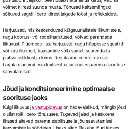
võimet kiiresti suunda muuta. Tõhusad kaitsemängud
sõltuvad sageli libero kiirest jalgade tööst ja refleksidest.
Harjutused, mis keskenduvad külgsuunalistele liikumistele,
nagu koonus- või redeliharjutused, võivad parandada
liikuvust. Plüomeetriliste harjutuste, nagu hüppesse squat’id
või kastihüpped, kaasamine võib samuti suurendada
plahvatuslikkust ja kiirus. Regulaarne nende oskuste
harjutamine võib viia kaitsesituatsioonides parema soorituse
saavutamiseni.
Jõud ja konditsioneerimine optimaalse
soorituse jaoks
Kuigi liikuvus
ja vastupidavus
on hädavajalikud, mängib jõud
olulist rolli libero tõhususes. Tugevad jalad ja keskkeha
lihased aitavad parema stabiilsuse ja jõu saavutamisel
kaevamiste ja söödetes. Lisaks aitab ülakeha jõud täpses