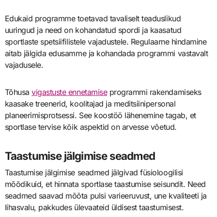
Edukaid programme toetavad tavaliselt teaduslikud
uuringud ja need on kohandatud spordi ja kaasatud
sportlaste spetsiifilistele vajadustele. Regulaarne hindamine
aitab jälgida edusamme ja kohandada programmi vastavalt
vajadusele.
Tõhusa
vigastuste ennetamise
programmi rakendamiseks
kaasake treenerid, koolitajad ja meditsiinipersonal
planeerimisprotsessi. See koostöö lähenemine tagab, et
sportlase tervise kõik aspektid on arvesse võetud.
Taastumise jälgimise seadmed
Taastumise jälgimise seadmed jälgivad füsioloogilisi
mõõdikuid, et hinnata sportlase taastumise seisundit. Need
seadmed saavad mõõta pulsi varieeruvust, une kvaliteeti ja
lihasvalu, pakkudes ülevaateid üldisest taastumisest.