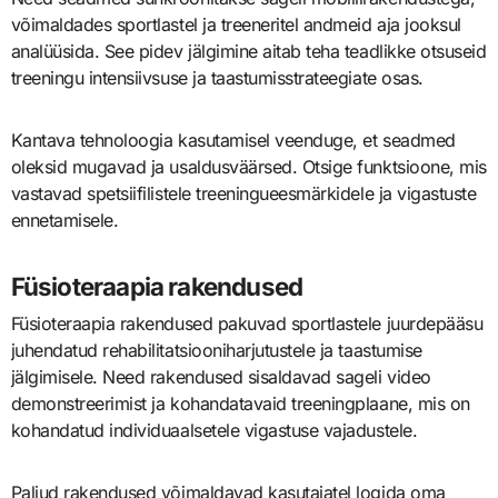
võimaldades sportlastel ja treeneritel andmeid aja jooksul
analüüsida. See pidev jälgimine aitab teha teadlikke otsuseid
treeningu intensiivsuse ja taastumisstrateegiate osas.
Kantava tehnoloogia kasutamisel veenduge, et seadmed
oleksid mugavad ja usaldusväärsed. Otsige funktsioone, mis
vastavad spetsiifilistele treeningueesmärkidele ja vigastuste
ennetamisele.
Füsioteraapia rakendused
Füsioteraapia rakendused pakuvad sportlastele juurdepääsu
juhendatud rehabilitatsiooniharjutustele ja taastumise
jälgimisele. Need rakendused sisaldavad sageli video
demonstreerimist ja kohandatavaid treeningplaane, mis on
kohandatud individuaalsetele vigastuse vajadustele.
Paljud rakendused võimaldavad kasutajatel logida oma