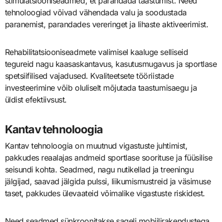
stimulatsiooniseadmed, et parandada taastumist. Need
tehnoloogiad võivad vähendada valu ja soodustada
paranemist, parandades vereringet ja lihaste aktiveerimist.
Rehabilitatsiooniseadmete valimisel kaaluge selliseid
tegureid nagu kaasaskantavus, kasutusmugavus ja sportlase
spetsiifilised vajadused. Kvaliteetsete tööriistade
investeerimine võib oluliselt mõjutada taastumisaegu ja
üldist efektiivsust.
Kantav tehnoloogia
Kantav tehnoloogia on muutnud vigastuste juhtimist,
pakkudes reaalajas andmeid sportlase soorituse ja füüsilise
seisundi kohta. Seadmed, nagu nutikellad ja treeningu
jälgijad, saavad jälgida pulssi, liikumismustreid ja väsimuse
taset, pakkudes ülevaateid võimalike vigastuste riskidest.
Need seadmed sünkroonitakse sageli mobiilirakendustega,