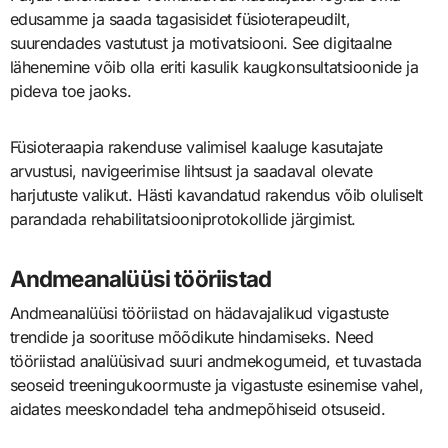
edusamme ja saada tagasisidet füsioterapeudilt,
suurendades vastutust ja motivatsiooni. See digitaalne
lähenemine võib olla eriti kasulik kaugkonsultatsioonide ja
pideva toe jaoks.
Füsioteraapia rakenduse valimisel kaaluge kasutajate
arvustusi, navigeerimise lihtsust ja saadaval olevate
harjutuste valikut. Hästi kavandatud rakendus võib oluliselt
parandada rehabilitatsiooniprotokollide järgimist.
Andmeanalüüsi tööriistad
Andmeanalüüsi tööriistad on hädavajalikud vigastuste
trendide ja soorituse mõõdikute hindamiseks. Need
tööriistad analüüsivad suuri andmekogumeid, et tuvastada
seoseid treeningukoormuste ja vigastuste esinemise vahel,
aidates meeskondadel teha andmepõhiseid otsuseid.