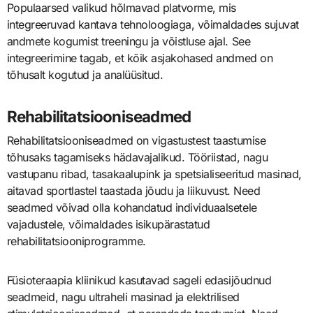
Populaarsed valikud hõlmavad platvorme, mis
integreeruvad kantava tehnoloogiaga, võimaldades sujuvat
andmete kogumist treeningu ja võistluse ajal. See
integreerimine tagab, et kõik asjakohased andmed on
tõhusalt kogutud ja analüüsitud.
Rehabilitatsiooniseadmed
Rehabilitatsiooniseadmed on vigastustest taastumise
tõhusaks tagamiseks hädavajalikud. Tööriistad, nagu
vastupanu ribad, tasakaalupink ja spetsialiseeritud masinad,
aitavad sportlastel taastada jõudu ja liikuvust. Need
seadmed võivad olla kohandatud individuaalsetele
vajadustele, võimaldades isikupärastatud
rehabilitatsiooniprogramme.
Füsioteraapia kliinikud kasutavad sageli edasijõudnud
seadmeid, nagu ultraheli masinad ja elektrilised