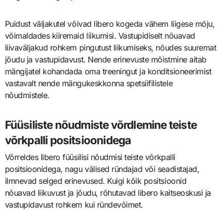
Puidust väljakutel võivad libero kogeda vähem liigese mõju,
võimaldades kiiremaid liikumisi. Vastupidiselt nõuavad
liivaväljakud rohkem pingutust liikumiseks, nõudes suuremat
jõudu ja vastupidavust. Nende erinevuste mõistmine aitab
mängijatel kohandada oma treeningut ja konditsioneerimist
vastavalt nende mängukeskkonna spetsiifilistele
nõudmistele.
Füüsiliste nõudmiste võrdlemine teiste
võrkpalli positsioonidega
Võrreldes libero füüsilisi nõudmisi teiste võrkpalli
positsioonidega, nagu välised ründajad või seadistajad,
ilmnevad selged erinevused. Kuigi kõik positsioonid
nõuavad liikuvust ja jõudu, rõhutavad libero kaitseoskusi ja
vastupidavust rohkem kui ründevõimet.