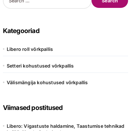
e
a
r
c
h
Kategooriad
f
o
r
Libero roll võrkpallis
:
Setteri kohustused võrkpallis
Välismängija kohustused võrkpallis
Viimased postitused
Libero: Vigastuste haldamine, Taastumise tehnikad