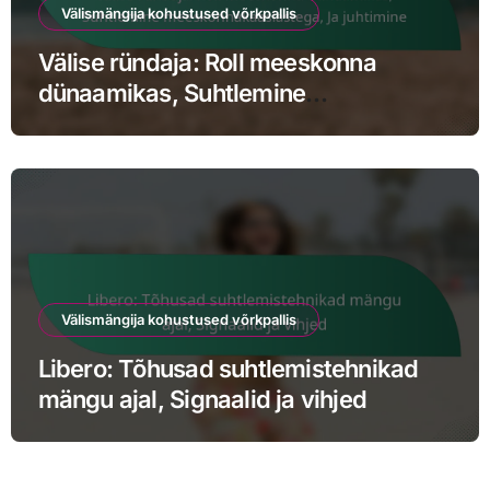
Välismängija kohustused võrkpallis
Välise ründaja: Roll meeskonna
dünaamikas, Suhtlemine
meeskonnakaaslastega, Ja juhtimine
Välismängija kohustused võrkpallis
Libero: Tõhusad suhtlemistehnikad
mängu ajal, Signaalid ja vihjed