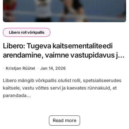
Libero roll võrkpallis
Libero: Tugeva kaitsementaliteedi
arendamine, vaimne vastupidavus ja
keskendumine
Kristjan Rüütel
Jan 14, 2026
Libero mängib võrkpallis olulist rolli, spetsialiseerudes
kaitsele, vastu võttes servi ja kaevates rünnakuid, et
parandada...
Read more