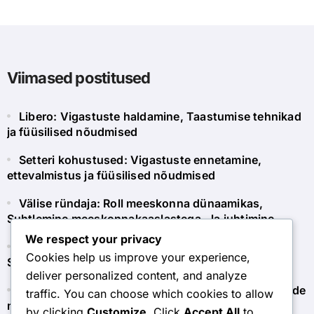
Viimased postitused
Libero: Vigastuste haldamine, Taastumise tehnikad
ja füüsilised nõudmised
Setteri kohustused: Vigastuste ennetamine,
ettevalmistus ja füüsilised nõudmised
Välise ründaja: Roll meeskonna dünaamikas,
Suhtlemine meeskonnakaaslastega, Ja juhtimine
We respect your privacy
Libero: Tõhusad suhtlemistehnikad mängu ajal,
Cookies help us improve your experience,
Signaalid ja vihjed
deliver personalized content, and analyze
Setteri vastutused: Suhtlemine lööjatega, tagasiside
traffic. You can choose which cookies to allow
mehhanismid ja usaldus
by clicking
Customize
. Click
Accept All
to