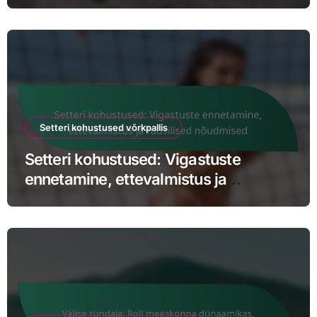
nõudmised
Setteri kohustused võrkpallis
Setteri kohustused: Vigastuste
ennetamine, ettevalmistus ja
füüsilised nõudmised