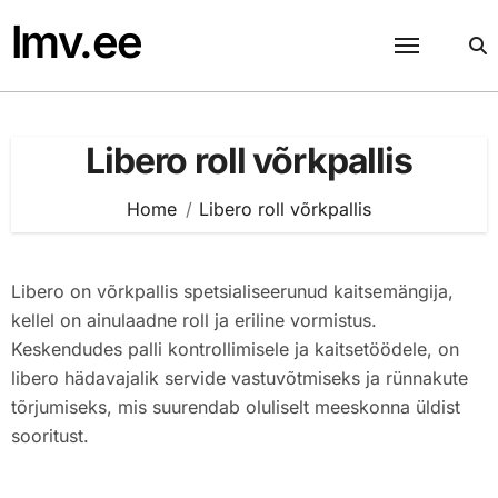
Skip
lmv.ee
to
content
Libero roll võrkpallis
Home
Libero roll võrkpallis
Libero on võrkpallis spetsialiseerunud kaitsemängija,
kellel on ainulaadne roll ja eriline vormistus.
Keskendudes palli kontrollimisele ja kaitsetöödele, on
libero hädavajalik servide vastuvõtmiseks ja rünnakute
tõrjumiseks, mis suurendab oluliselt meeskonna üldist
sooritust.