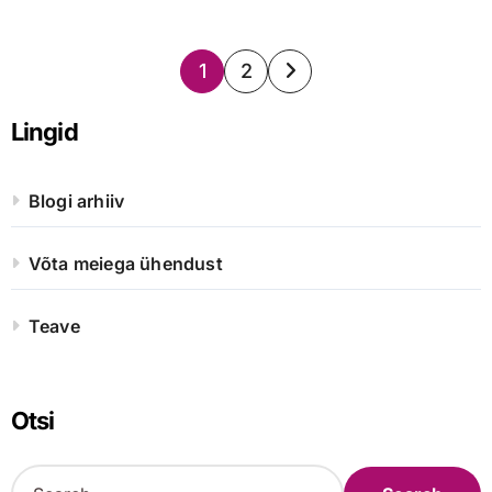
Posts
1
2
pagination
Lingid
Blogi arhiiv
Võta meiega ühendust
Teave
Otsi
S