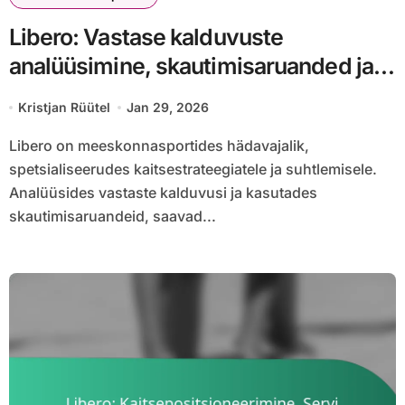
Libero: Vastase kalduvuste
analüüsimine, skautimisaruanded ja
mängu jooksul tehtavad kohandused
Kristjan Rüütel
Jan 29, 2026
Libero on meeskonnasportides hädavajalik,
spetsialiseerudes kaitsestrateegiatele ja suhtlemisele.
Analüüsides vastaste kalduvusi ja kasutades
skautimisaruandeid, saavad...