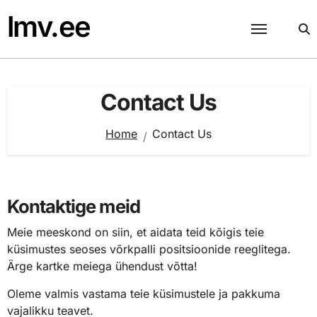
Skip
lmv.ee
to
content
Contact Us
Home
Contact Us
Kontaktige meid
Meie meeskond on siin, et aidata teid kõigis teie
küsimustes seoses võrkpalli positsioonide reeglitega.
Ärge kartke meiega ühendust võtta!
Oleme valmis vastama teie küsimustele ja pakkuma
vajalikku teavet.