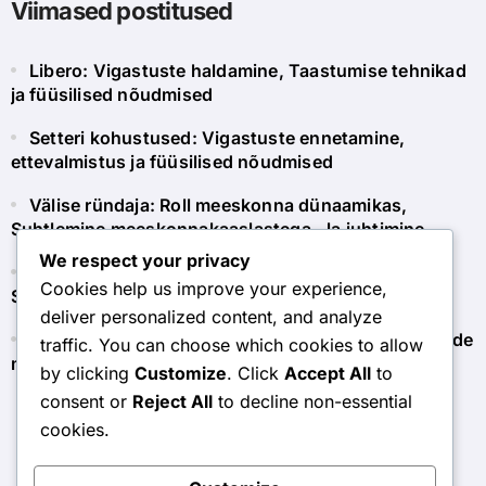
Viimased postitused
Libero: Vigastuste haldamine, Taastumise tehnikad
ja füüsilised nõudmised
Setteri kohustused: Vigastuste ennetamine,
ettevalmistus ja füüsilised nõudmised
Välise ründaja: Roll meeskonna dünaamikas,
Suhtlemine meeskonnakaaslastega, Ja juhtimine
We respect your privacy
Libero: Tõhusad suhtlemistehnikad mängu ajal,
Cookies help us improve your experience,
Signaalid ja vihjed
deliver personalized content, and analyze
Setteri vastutused: Suhtlemine lööjatega, tagasiside
traffic. You can choose which cookies to allow
mehhanismid ja usaldus
by clicking
Customize
. Click
Accept All
to
consent or
Reject All
to decline non-essential
cookies.
lmv.ee