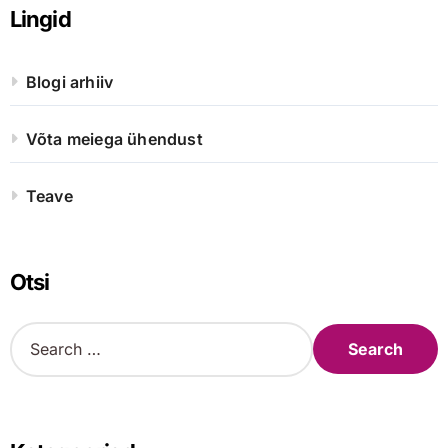
Lingid
Blogi arhiiv
Võta meiega ühendust
Teave
Otsi
S
e
a
r
c
h