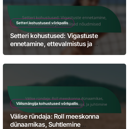
Setteri kohustused võrkpallis
Setteri kohustused: Vigastuste
ennetamine, ettevalmistus ja
füüsilised nõudmised
Välismängija kohustused võrkpallis
Välise ründaja: Roll meeskonna
dünaamikas, Suhtlemine