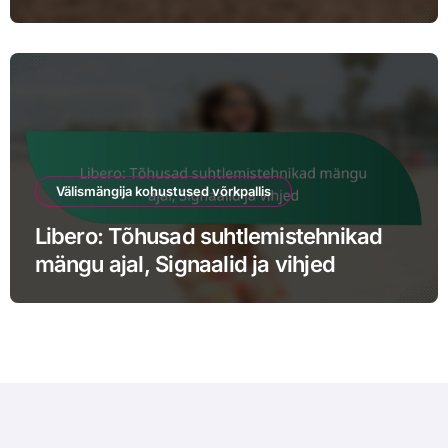
meeskonnakaaslastega, Ja juhtimine
Välismängija kohustused võrkpallis
Libero: Tõhusad suhtlemistehnikad
mängu ajal, Signaalid ja vihjed