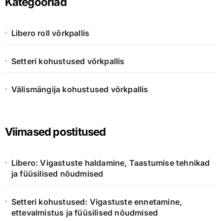
Kategooriad
f
o
r
Libero roll võrkpallis
:
Setteri kohustused võrkpallis
Välismängija kohustused võrkpallis
Viimased postitused
Libero: Vigastuste haldamine, Taastumise tehnikad
ja füüsilised nõudmised
Setteri kohustused: Vigastuste ennetamine,
ettevalmistus ja füüsilised nõudmised