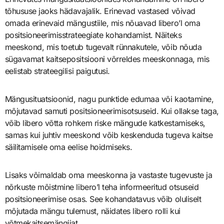
tõhususe jaoks hädavajalik. Erinevad vastased võivad
omada erinevaid mängustiile, mis nõuavad libero’l oma
positsioneerimisstrateegiate kohandamist. Näiteks
meeskond, mis toetub tugevalt rünnakutele, võib nõuda
sügavamat kaitsepositsiooni võrreldes meeskonnaga, mis
eelistab strateegilisi paigutusi.
Mängusituatsioonid, nagu punktide edumaa või kaotamine,
mõjutavad samuti positsioneerimisotsuseid. Kui ollakse taga,
võib libero võtta rohkem riske mängude katkestamiseks,
samas kui juhtiv meeskond võib keskenduda tugeva kaitse
säilitamisele oma eelise hoidmiseks.
Lisaks võimaldab oma meeskonna ja vastaste tugevuste ja
nõrkuste mõistmine libero’l teha informeeritud otsuseid
positsioneerimise osas. See kohandatavus võib oluliselt
mõjutada mängu tulemust, näidates libero rolli kui
võtmekaitsemängijat.