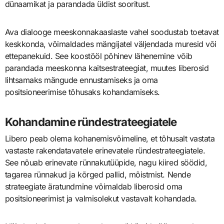
dünaamikat ja parandada üldist sooritust.
Ava dialooge meeskonnakaaslaste vahel soodustab toetavat
keskkonda, võimaldades mängijatel väljendada muresid või
ettepanekuid. See koostööl põhinev lähenemine võib
parandada meeskonna kaitsestrateegiat, muutes liberosid
lihtsamaks mängude ennustamiseks ja oma
positsioneerimise tõhusaks kohandamiseks.
Kohandamine ründestrateegiatele
Libero peab olema kohanemisvõimeline, et tõhusalt vastata
vastaste rakendatavatele erinevatele ründestrateegiatele.
See nõuab erinevate rünnakutüüpide, nagu kiired söödid,
tagarea rünnakud ja kõrged pallid, mõistmist. Nende
strateegiate äratundmine võimaldab liberosid oma
positsioneerimist ja valmisolekut vastavalt kohandada.