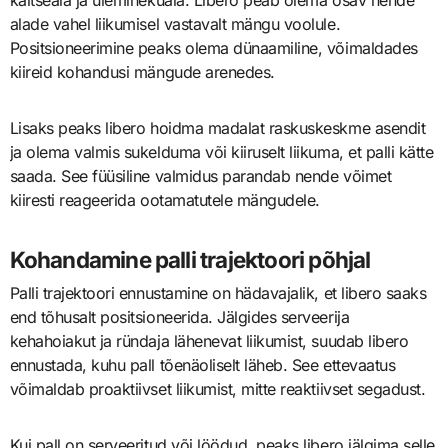
alade vahel liikumisel vastavalt mängu voolule.
Positsioneerimine peaks olema dünaamiline, võimaldades
kiireid kohandusi mängude arenedes.
Lisaks peaks libero hoidma madalat raskuskeskme asendit
ja olema valmis sukelduma või kiiruselt liikuma, et palli kätte
saada. See füüsiline valmidus parandab nende võimet
kiiresti reageerida ootamatutele mängudele.
Kohandamine palli trajektoori põhjal
Palli trajektoori ennustamine on hädavajalik, et libero saaks
end tõhusalt positsioneerida. Jälgides serveerija
kehahoiakut ja ründaja lähenevat liikumist, suudab libero
ennustada, kuhu pall tõenäoliselt läheb. See ettevaatus
võimaldab proaktiivset liikumist, mitte reaktiivset segadust.
Kui pall on serveeritud või löödud, peaks libero jälgima selle