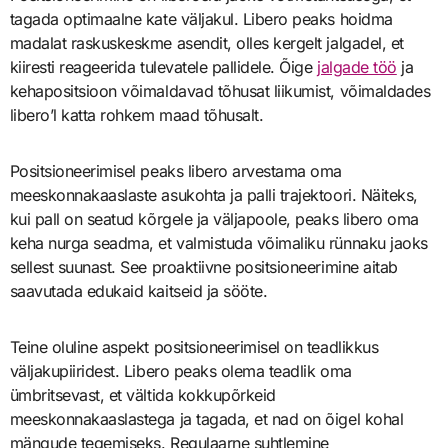
tagada optimaalne kate väljakul. Libero peaks hoidma
madalat raskuskeskme asendit, olles kergelt jalgadel, et
kiiresti reageerida tulevatele pallidele. Õige
jalgade töö
ja
kehapositsioon võimaldavad tõhusat liikumist, võimaldades
libero’l katta rohkem maad tõhusalt.
Positsioneerimisel peaks libero arvestama oma
meeskonnakaaslaste asukohta ja palli trajektoori. Näiteks,
kui pall on seatud kõrgele ja väljapoole, peaks libero oma
keha nurga seadma, et valmistuda võimaliku rünnaku jaoks
sellest suunast. See proaktiivne positsioneerimine aitab
saavutada edukaid kaitseid ja sööte.
Teine oluline aspekt positsioneerimisel on teadlikkus
väljakupiiridest. Libero peaks olema teadlik oma
ümbritsevast, et vältida kokkupõrkeid
meeskonnakaaslastega ja tagada, et nad on õigel kohal
mängude tegemiseks. Regulaarne suhtlemine