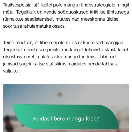
“kaitsespetsialist”, kellel pole mängu ründestrateegiale mingit
mõju. Tegelikult on nende sööduoskused kriitilise tähtsusega
rünnakute seadistamisel, muutes nad meeskonna üldise
soorituse lahutamatuks osaks.
Teine müüt on, et libero ei ole nii osav kui teised mängijad.
Tegelikult nõuab see positsioon kõrget tehnilist oskust, kiiret
otsustusvõimet ja ulatuslikku mängu tundmist. Liberod
juhivad sageli kaitse statistikas, näidates nende tähtsust
väljakul.