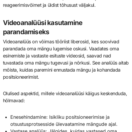
reageerimisvõimet ja üldist tõhusust väljakul.
Videoanalüüsi kasutamine
parandamiseks
Videoanalüüs on võimas tööriist liberosid, kes soovivad
parandada oma mängu lugemise oskusi. Vaadates oma
esinemiste ja vastaste esituste videosid, saavad nad
tuvastada oma mängu tugevusi ja nõrkusi. See analüüs aitab
mõista, kuidas paremini ennustada mängu ja kohandada
positsioneerimist.
Olulised aspektid, millele videoanalüüsi käigus keskenduda,
hõlmavad:
Enesehindamine: Isikliku positsioneerimise ja
otsustusprotsesside ülevaatamine mängude ajal.
Vastase analüüs: Jälgides, kuidas vastased oma