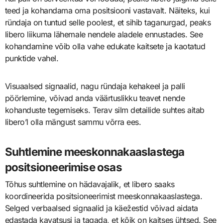
teed ja kohandama oma positsiooni vastavalt. Näiteks, kui
ründaja on tuntud selle poolest, et sihib taganurgad, peaks
libero liikuma lähemale nendele aladele ennustades. See
kohandamine võib olla vahe edukate kaitsete ja kaotatud
punktide vahel.
Visuaalsed signaalid, nagu ründaja kehakeel ja palli
pöörlemine, võivad anda väärtuslikku teavet nende
kohanduste tegemiseks. Terav silm detailide suhtes aitab
libero’l olla mängust sammu võrra ees.
Suhtlemine meeskonnakaaslastega
positsioneerimise osas
Tõhus suhtlemine on hädavajalik, et libero saaks
koordineerida positsioneerimist meeskonnakaaslastega.
Selged verbaalsed signaalid ja käežestid võivad aidata
edastada kavatsusi ja tagada, et kõik on kaitses ühtsed. See