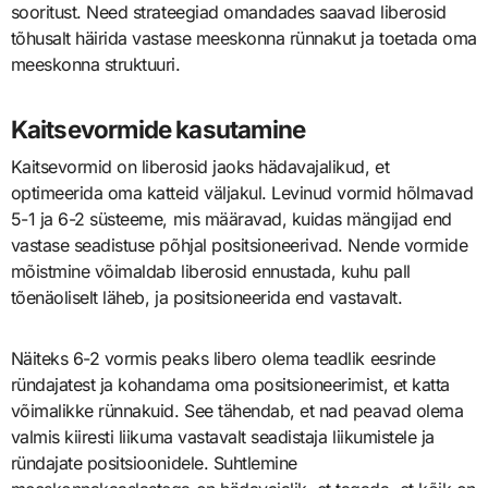
sooritust. Need strateegiad omandades saavad liberosid
tõhusalt häirida vastase meeskonna rünnakut ja toetada oma
meeskonna struktuuri.
Kaitsevormide kasutamine
Kaitsevormid on liberosid jaoks hädavajalikud, et
optimeerida oma katteid väljakul. Levinud vormid hõlmavad
5-1 ja 6-2 süsteeme, mis määravad, kuidas mängijad end
vastase seadistuse põhjal positsioneerivad. Nende vormide
mõistmine võimaldab liberosid ennustada, kuhu pall
tõenäoliselt läheb, ja positsioneerida end vastavalt.
Näiteks 6-2 vormis peaks libero olema teadlik eesrinde
ründajatest ja kohandama oma positsioneerimist, et katta
võimalikke rünnakuid. See tähendab, et nad peavad olema
valmis kiiresti liikuma vastavalt seadistaja liikumistele ja
ründajate positsioonidele. Suhtlemine