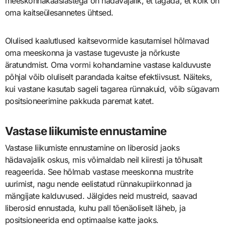
meeskonnakaaslastega on hädavajalik, et tagada, et kõik on
oma kaitseülesannetes ühtsed.
Olulised kaalutlused kaitsevormide kasutamisel hõlmavad
oma meeskonna ja vastase tugevuste ja nõrkuste
äratundmist. Oma vormi kohandamine vastase kalduvuste
põhjal võib oluliselt parandada kaitse efektiivsust. Näiteks,
kui vastane kasutab sageli tagarea rünnakuid, võib sügavam
positsioneerimine pakkuda paremat katet.
Vastase liikumiste ennustamine
Vastase liikumiste ennustamine on liberosid jaoks
hädavajalik oskus, mis võimaldab neil kiiresti ja tõhusalt
reageerida. See hõlmab vastase meeskonna mustrite
uurimist, nagu nende eelistatud rünnakupiirkonnad ja
mängijate kalduvused. Jälgides neid mustreid, saavad
liberosid ennustada, kuhu pall tõenäoliselt läheb, ja
positsioneerida end optimaalse katte jaoks.