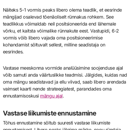
Näiteks 5-1 vormis peaks libero olema teadlik, et eesrinde
mängijad osalevad tõenäoliselt rünnakus rohkem. See
teadlikkus võimaldab neil positsioneerida end lähemale
võrku, et kaitsta võimalike rünnakute eest. Vastupidi, 6-2
vormis võib libero vajada oma positsioneerimise
kohandamist sõltuvalt sellest, milline seadistaja on
eesrindes.
Vastase meeskonna vormide analüüsimine soojenduse ajal
võib samuti anda väärtuslikke teadmisi. Jälgides, kuidas nad
oma mängu seadistavad ja ellu viivad, saab libero arendada
vaimset kaarti nende strateegiatest, parandades oma
ennustamisoskusi
mängu ajal
.
Vastase liikumiste ennustamine
Tõhus ennustamine sõltub suuresti vastase liikumiste
ennustamisest. Libero peaks jälgima märke, nagu ründaja