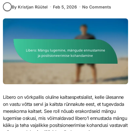
By Kristjan Rüütel
Feb 5, 2026
No Comments
Libero on võrkpallis oluline kaitsespetsialist, kelle ülesanne
on vastu võtta servi ja kaitsta rünnakute eest, et tugevdada
meeskonna kaitset. See roll nõuab erakordseid mängu
lugemise oskusi, mis võimaldavad libero’l ennustada mängu
käiku ja teha vajalikke positsioneerimise kohandusi vastavalt