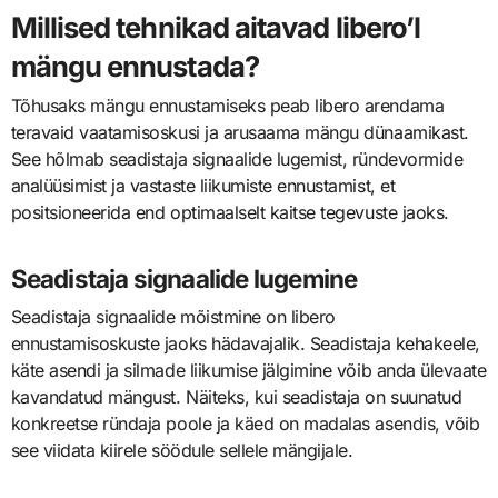
Millised tehnikad aitavad libero’l
mängu ennustada?
Tõhusaks mängu ennustamiseks peab libero arendama
teravaid vaatamisoskusi ja arusaama mängu dünaamikast.
See hõlmab seadistaja signaalide lugemist, ründevormide
analüüsimist ja vastaste liikumiste ennustamist, et
positsioneerida end optimaalselt kaitse tegevuste jaoks.
Seadistaja signaalide lugemine
Seadistaja signaalide mõistmine on libero
ennustamisoskuste jaoks hädavajalik. Seadistaja kehakeele,
käte asendi ja silmade liikumise jälgimine võib anda ülevaate
kavandatud mängust. Näiteks, kui seadistaja on suunatud
konkreetse ründaja poole ja käed on madalas asendis, võib
see viidata kiirele söödule sellele mängijale.