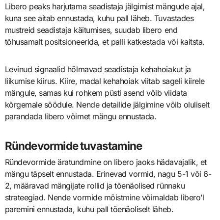
Libero peaks harjutama seadistaja jälgimist mängude ajal,
kuna see aitab ennustada, kuhu pall läheb. Tuvastades
mustreid seadistaja käitumises, suudab libero end
tõhusamalt positsioneerida, et palli katkestada või kaitsta.
Levinud signaalid hõlmavad seadistaja kehahoiakut ja
liikumise kiirus. Kiire, madal kehahoiak viitab sageli kiirele
mängule, samas kui rohkem püsti asend võib viidata
kõrgemale söödule. Nende detailide jälgimine võib oluliselt
parandada libero võimet mängu ennustada.
Ründevormide tuvastamine
Ründevormide äratundmine on libero jaoks hädavajalik, et
mängu täpselt ennustada. Erinevad vormid, nagu 5-1 või 6-
2, määravad mängijate rollid ja tõenäolised rünnaku
strateegiad. Nende vormide mõistmine võimaldab libero’l
paremini ennustada, kuhu pall tõenäoliselt läheb.