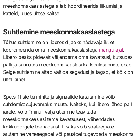
meeskonnakaaslastega aitab koordineerida liikumisi ja
katteid, luues ühtse kaitse.
Suhtlemine meeskonnakaaslastega
Tõhus suhtlemine on liberosid jaoks hädavajalik, et
koordineerida oma meeskonnakaaslastega
mängu ajal
.
Libero peaks pidevalt väljendama oma kavatsusi, kutsudes
palli ja suunates meeskonnakaaslasi kaitseülesannete osas.
Selge suhtlemine aitab vältida segadust ja tagab, et kõik on
ühel lainel.
Spetsiifiliste terminite ja signaalide kasutamine võib
suhtlemist sujuvamaks muuta. Näiteks, kui libero läheb palli
järele, võib “minu” välja ütlemine teavitada
meeskonnakaaslasi tema kavatsusest, vähendades
kokkupõrgete tõenäosust. Lisaks võib strateegiate
arutamine vaheaegadel või pausidel tugevdada meeskonna