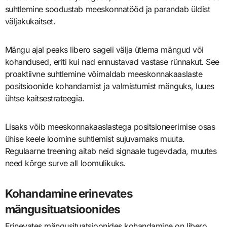
suhtlemine soodustab meeskonnatööd ja parandab üldist
väljakukaitset.
Mängu ajal peaks libero sageli välja ütlema mängud või
kohandused, eriti kui nad ennustavad vastase rünnakut. See
proaktiivne suhtlemine võimaldab meeskonnakaaslaste
positsioonide kohandamist ja valmistumist mänguks, luues
ühtse kaitsestrateegia.
Lisaks võib meeskonnakaaslastega positsioneerimise osas
ühise keele loomine suhtlemist sujuvamaks muuta.
Regulaarne treening aitab neid signaale tugevdada, muutes
need kõrge surve all loomulikuks.
Kohandamine erinevates
mängusituatsioonides
Erinevates mängusituatsioonides kohandamine on libero