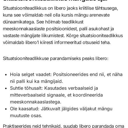
Situatsiooniteadlikkus on libero jaoks kriitilise tähtsusega,
kuna see võimaldab neil olla kursis mängu arenevate
dünaamikatega. See hõlmab teadlikkust
meeskonnakaaslaste positsioonidest, palli asukohast ja
vastaste mängijate liikumistest. Kõrge situatsiooniteadlikkus
võimaldab libero’l kiiresti informeeritud otsuseid teha.
Situatsiooniteadlikkuse parandamiseks peaks libero:
Hoia selget vaadet: Positsioneerides end nii, et näha
nii palli kui ka mängijaid.
Suhtle tõhusalt: Kasutades verbaalseid ja
mitteverbaalseid signaale, et koordineerida
meeskonnakaaslastega.
Ole kaasatud: Jätkuvalt jälgides väljakut mängu
muutuste osas.
Praktiseerides neid tehnikaid, suudab libero parandada oma