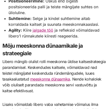
Positsioneerimine:
Oskus end õigesti
positsioneerida palli ja teiste mängijate suhtes on
ülioluline.
Suhtlemine:
Selge ja kindel suhtlemine aitab
korraldada kaitset ja suunata meeskonnakaaslasi.
Agility:
Kiire
jalgade töö
ja refleksid võimaldavad
libero’l rünnakutele kiiresti reageerida.
Mõju meeskonna dünaamikale ja
strateegiale
Libero mängib olulist rolli meeskonna üldise kaitsestrateegia
parandamisel. Keskendudes kaitsele, võimaldavad nad
teistel mängijatel keskenduda ründemängudele, luues
tasakaalustatud
meeskonna dünaamika
. Nende kohalolek
võib oluliselt parandada meeskonna servi vastuvõttu ja
kaitse efektiivsust.
Lisaks võimaldab libero vaba vahetamise võimalus ilma