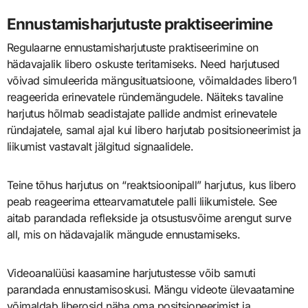
Ennustamisharjutuste praktiseerimine
Regulaarne ennustamisharjutuste praktiseerimine on
hädavajalik libero oskuste teritamiseks. Need harjutused
võivad simuleerida mängusituatsioone, võimaldades libero’l
reageerida erinevatele ründemängudele. Näiteks tavaline
harjutus hõlmab seadistajate pallide andmist erinevatele
ründajatele, samal ajal kui libero harjutab positsioneerimist ja
liikumist vastavalt jälgitud signaalidele.
Teine tõhus harjutus on “reaktsioonipall” harjutus, kus libero
peab reageerima ettearvamatutele palli liikumistele. See
aitab parandada reflekside ja otsustusvõime arengut surve
all, mis on hädavajalik mängude ennustamiseks.
Videoanalüüsi kaasamine harjutustesse võib samuti
parandada ennustamisoskusi. Mängu videote ülevaatamine
võimaldab liberosid näha oma positsioneerimist ja