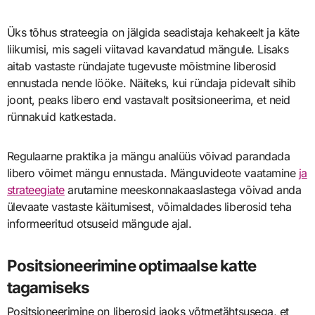
Üks tõhus strateegia on jälgida seadistaja kehakeelt ja käte
liikumisi, mis sageli viitavad kavandatud mängule. Lisaks
aitab vastaste ründajate tugevuste mõistmine liberosid
ennustada nende lööke. Näiteks, kui ründaja pidevalt sihib
joont, peaks libero end vastavalt positsioneerima, et neid
rünnakuid katkestada.
Regulaarne praktika ja mängu analüüs võivad parandada
libero võimet mängu ennustada. Mänguvideote vaatamine
ja
strateegiate
arutamine meeskonnakaaslastega võivad anda
ülevaate vastaste käitumisest, võimaldades liberosid teha
informeeritud otsuseid mängude ajal.
Positsioneerimine optimaalse katte
tagamiseks
Positsioneerimine on liberosid jaoks võtmetähtsusega, et