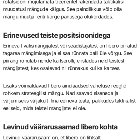
rotatsiooni mõjutamata treeneritel rakendada taktikalisi
muudatusi mängude käigus. See paindlikkus võib olla
mängu muutja, eriti kõrge panusega olukordades.
Erinevused teiste positsioonidega
Erinevalt välismängijatest või seadistajatest on libero piiratud
tagarea mängimisega ja ei saa rünnata palli üle võrgu. See
piirang rõhutab nende kaitserolli, eristades neid teistest
mängijatest, kes osalevad nii rünnakus kui ka kaitses.
Lisaks võimaldavad libero ainulaadsed vahetuse reeglid
rohkem strateegilist mängu. Nad saavad siseneda ja
väljumiseks väljakult ilma eelneva teata, pakkudes taktikalist
eeliseid, mida teistel mängijatel ei ole.
Levinud väärarusaamad libero kohta
Levinud väärarusaam on, et libero on lihtsalt