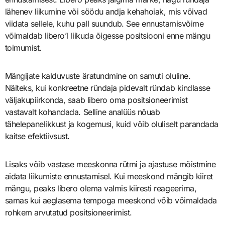
lähenev liikumine või söödu andja kehahoiak, mis võivad
viidata sellele, kuhu pall suundub. See ennustamisvõime
võimaldab libero’l liikuda õigesse positsiooni enne mängu
toimumist.
Mängijate kalduvuste äratundmine on samuti oluline.
Näiteks, kui konkreetne ründaja pidevalt ründab kindlasse
väljakupiirkonda, saab libero oma positsioneerimist
vastavalt kohandada. Selline analüüs nõuab
tähelepanelikkust ja kogemusi, kuid võib oluliselt parandada
kaitse efektiivsust.
Lisaks võib vastase meeskonna rütmi ja ajastuse mõistmine
aidata liikumiste ennustamisel. Kui meeskond mängib kiiret
mängu, peaks libero olema valmis kiiresti reageerima,
samas kui aeglasema tempoga meeskond võib võimaldada
rohkem arvutatud positsioneerimist.