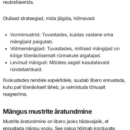
neutraliseerida.
Olulised strateegiad, mida jälgida, hõlmavad:
Vormimustrid: Tuvastades, kuidas vastane oma
mängijaid paigutab.
Võtmemängijad: Tuvastades, millised mängijad on
kõige tõenäolisemalt rünnakute algatajad.
Levinud mängud: Mõistes sageli kasutatavaid
ründetaktikaid.
Fookustades nendele aspektidele, suudab libero ennustada,
kuhu pall tõenäoliselt läheb, ja valmistuda tõhusalt
reageerima.
Mängus mustrite äratundmine
Mustrite äratundmine on libero jaoks hädavajalik, et
ennustada mängu voolu. See oskus hõlmab korduvate