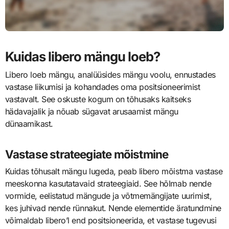
Kuidas libero mängu loeb?
Libero loeb mängu, analüüsides mängu voolu, ennustades
vastase liikumisi ja kohandades oma positsioneerimist
vastavalt. See oskuste kogum on tõhusaks kaitseks
hädavajalik ja nõuab sügavat arusaamist mängu
dünaamikast.
Vastase strateegiate mõistmine
Kuidas tõhusalt mängu lugeda, peab libero mõistma vastase
meeskonna kasutatavaid strateegiaid. See hõlmab nende
vormide, eelistatud mängude ja võtmemängijate uurimist,
kes juhivad nende rünnakut. Nende elementide äratundmine
võimaldab libero’l end positsioneerida, et vastase tugevusi