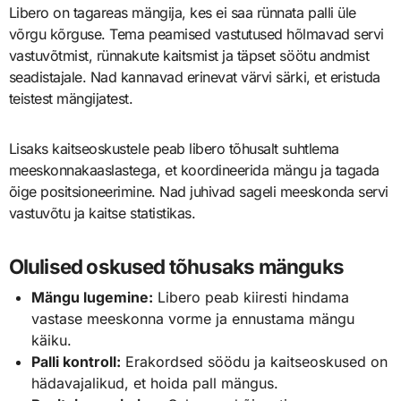
Libero on tagareas mängija, kes ei saa rünnata palli üle
võrgu kõrguse. Tema peamised vastutused hõlmavad servi
vastuvõtmist, rünnakute kaitsmist ja täpset söötu andmist
seadistajale. Nad kannavad erinevat värvi särki, et eristuda
teistest mängijatest.
Lisaks kaitseoskustele peab libero tõhusalt suhtlema
meeskonnakaaslastega, et koordineerida mängu ja tagada
õige positsioneerimine. Nad juhivad sageli meeskonda servi
vastuvõtu ja kaitse statistikas.
Olulised oskused tõhusaks mänguks
Mängu lugemine:
Libero peab kiiresti hindama
vastase meeskonna vorme ja ennustama mängu
käiku.
Palli kontroll:
Erakordsed söödu ja kaitseoskused on
hädavajalikud, et hoida pall mängus.