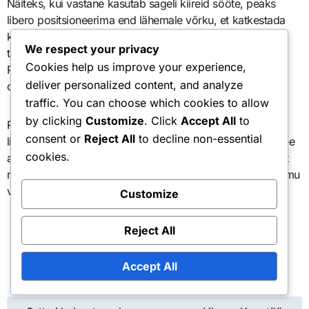
Näiteks, kui vastane kasutab sageli kiireid sööte, peaks
libero positsioneerima end lähemale võrku, et katkestada
kiireid rünnakuid. Vastupidi, kui tagarea rünnakud on
We respect your privacy
tavalised, võib olla vajalik sügavam positsioneerimine.
Cookies help us improve your experience,
Paindlik ja reageeriv olemine nendele muutustele võib
deliver personalized content, and analyze
oluliselt parandada libero kaitsevõimet.
traffic. You can choose which cookies to allow
by clicking
Customize
. Click
Accept All
to
Regulaarne mänguvideote ülevaatamine võib aidata
consent or
Reject All
to decline non-essential
liberosid tuvastada suundi vastaste ründestrateegiates. See
cookies.
analüüs võimaldab paremat ettevalmistust ja kohandamist
mängude ajal, tagades, et liberosid on alati mängust sammu
võrra ees.
Customize
Reject All
Accept All
Post