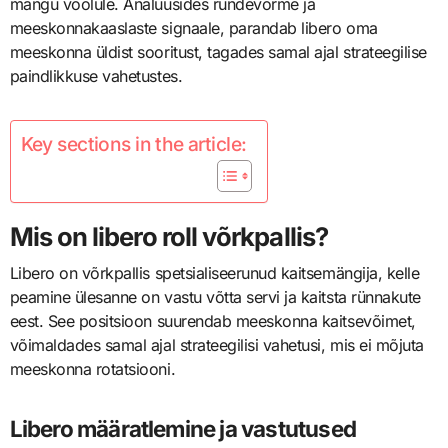
mängu voolule. Analüüsides ründevorme ja
meeskonnakaaslaste signaale, parandab libero oma
meeskonna üldist sooritust, tagades samal ajal strateegilise
paindlikkuse vahetustes.
Key sections in the article:
Mis on libero roll võrkpallis?
Libero on võrkpallis spetsialiseerunud kaitsemängija, kelle
peamine ülesanne on vastu võtta servi ja kaitsta rünnakute
eest. See positsioon suurendab meeskonna kaitsevõimet,
võimaldades samal ajal strateegilisi vahetusi, mis ei mõjuta
meeskonna rotatsiooni.
Libero määratlemine ja vastutused