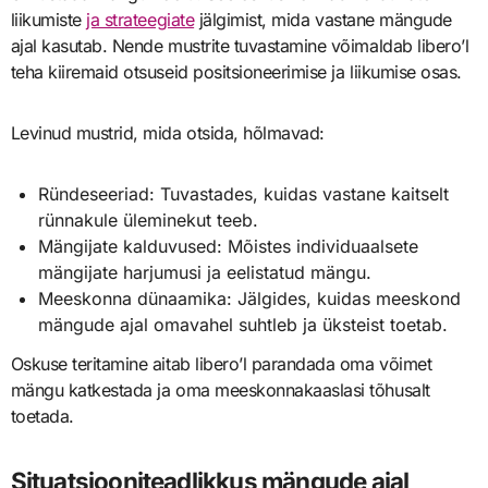
liikumiste
ja strateegiate
jälgimist, mida vastane mängude
ajal kasutab. Nende mustrite tuvastamine võimaldab libero’l
teha kiiremaid otsuseid positsioneerimise ja liikumise osas.
Levinud mustrid, mida otsida, hõlmavad:
Ründeseeriad: Tuvastades, kuidas vastane kaitselt
rünnakule üleminekut teeb.
Mängijate kalduvused: Mõistes individuaalsete
mängijate harjumusi ja eelistatud mängu.
Meeskonna dünaamika: Jälgides, kuidas meeskond
mängude ajal omavahel suhtleb ja üksteist toetab.
Oskuse teritamine aitab libero’l parandada oma võimet
mängu katkestada ja oma meeskonnakaaslasi tõhusalt
toetada.
Situatsiooniteadlikkus mängude ajal