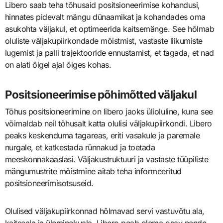
Libero saab teha tõhusaid positsioneerimise kohandusi,
hinnates pidevalt mängu dünaamikat ja kohandades oma
asukohta väljakul, et optimeerida kaitsemänge. See hõlmab
oluliste väljakupiirkondade mõistmist, vastaste liikumiste
lugemist ja palli trajektooride ennustamist, et tagada, et nad
on alati õigel ajal õiges kohas.
Positsioneerimise põhimõtted väljakul
Tõhus positsioneerimine on libero jaoks ülioluline, kuna see
võimaldab neil tõhusalt katta olulisi väljakupiirkondi. Libero
peaks keskenduma tagareas, eriti vasakule ja paremale
nurgale, et katkestada rünnakud ja toetada
meeskonnakaaslasi. Väljakustruktuuri ja vastaste tüüpiliste
mängumustrite mõistmine aitab teha informeeritud
positsioneerimisotsuseid.
Olulised väljakupiirkonnad hõlmavad servi vastuvõtu ala,
kaitseala ja üleminekuala. Libero peab olema osav nende