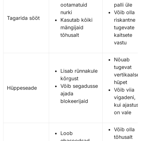
ootamatuid
palli üle
nurki
Võib olla
Tagarida sööt
Kasutab kõiki
riskantne
mängijaid
tugevate
tõhusalt
kaitsete
vastu
Nõuab
tugevat
Lisab rünnakule
vertikaalse
kõrgust
hüpet
Võib segadusse
Hüppeseade
Võib viia
ajada
vigadeni,
blokeerijaid
kui ajastus
on vale
Võib olla
Loob
tõhusalt
ebasoodsad