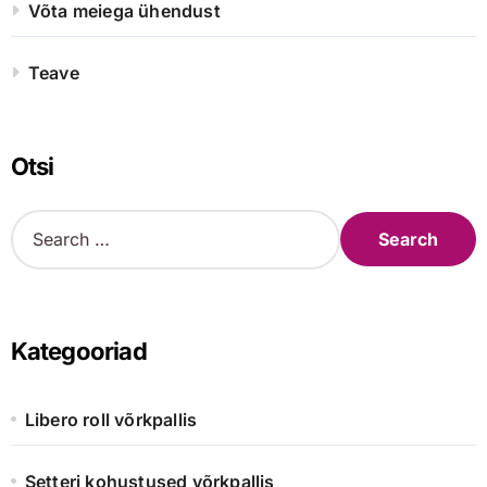
Võta meiega ühendust
Teave
Otsi
S
e
a
r
c
h
Kategooriad
f
o
r
Libero roll võrkpallis
:
Setteri kohustused võrkpallis