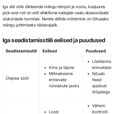
Iga stiil võib dikteerida mängu tempot ja voolu, kusjuures
pick-and-roll on eriti efektiivne kaitsjate vastu ebasoodsate
olukordade loomisel. Nende stiilide mõistmine on tõhusaks
mängu juhtimiseks hädavajalik.
Iga seadistamisstiili eelised ja puudused
Seadistamisstiil
Eelised
Puudused
Liialdamise
Kiire ja täpne
ennustatav
Mitmekesine
Nõuab
Ülepea sööt
erinevate
head
rünnakute jaoks
ajastust
lööjatega
Vähem
Loob
kontrolli