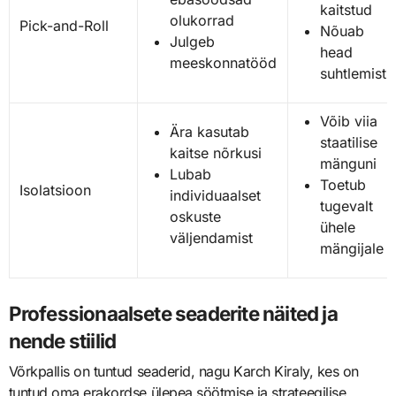
kaitstud
olukorrad
Pick-and-Roll
Nõuab
Julgeb
head
meeskonnatööd
suhtlemist
Võib viia
Ära kasutab
staatilise
kaitse nõrkusi
mänguni
Lubab
Toetub
Isolatsioon
individuaalset
tugevalt
oskuste
ühele
väljendamist
mängijale
Professionaalsete seaderite näited ja
nende stiilid
Võrkpallis on tuntud seaderid, nagu Karch Kiraly, kes on
tuntud oma erakordse ülepea söötmise ja strateegilise