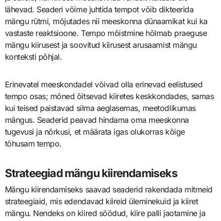
lähevad. Seaderi võime juhtida tempot võib dikteerida
mängu rütmi, mõjutades nii meeskonna dünaamikat kui ka
vastaste reaktsioone. Tempo mõistmine hõlmab praeguse
mängu kiirusest ja soovitud kiirusest arusaamist mängu
konteksti põhjal.
Erinevatel meeskondadel võivad olla erinevad eelistused
tempo osas; mõned õitsevad kiiretes keskkondades, samas
kui teised paistavad silma aeglasemas, meetodlikumas
mängus. Seaderid peavad hindama oma meeskonna
tugevusi ja nõrkusi, et määrata igas olukorras kõige
tõhusam tempo.
Strateegiad mängu kiirendamiseks
Mängu kiirendamiseks saavad seaderid rakendada mitmeid
strateegiaid, mis edendavad kiireid üleminekuid ja kiiret
mängu. Nendeks on kiired söödud, kiire palli jaotamine ja