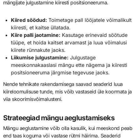
mängijate julgustamine kiiresti positsioneeruma.
Kiired söödud:
Toimetage pall lööjatele võimalikult
kiiresti, et kaitse üllatada.
Kiire palli jaotamine:
Kasutage erinevaid söötude
tüüpe, et hoida kaitset arvamast ja luua võimalusi
kiirete rünnakute jaoks.
Liikumise julgustamine:
Julgustage
meeskonnakaaslasi mängu ette nägema ja kiiresti
positsioneeruma järgmise tegevuse jaoks.
Nende tehnikate rakendamisega saavad seaderid luua
kiireloomulisuse tunde, mis võib vastaseid üle koormata ja
viia skoorimisvõimalusteni.
Strateegiad mängu aeglustamiseks
Mängu aeglustamine võib olla kasulik, kui meeskond peab
end taas koguma või vastase rütmi häirima. Seaderid