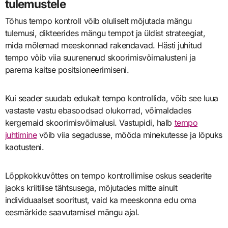
tulemustele
Tõhus tempo kontroll võib oluliselt mõjutada mängu
tulemusi, dikteerides mängu tempot ja üldist strateegiat,
mida mõlemad meeskonnad rakendavad. Hästi juhitud
tempo võib viia suurenenud skoorimisvõimalusteni ja
parema kaitse positsioneerimiseni.
Kui seader suudab edukalt tempo kontrollida, võib see luua
vastaste vastu ebasoodsad olukorrad, võimaldades
kergemaid skoorimisvõimalusi. Vastupidi, halb
tempo
juhtimine
võib viia segadusse, mööda minekutesse ja lõpuks
kaotusteni.
Lõppkokkuvõttes on tempo kontrollimise oskus seaderite
jaoks kriitilise tähtsusega, mõjutades mitte ainult
individuaalset sooritust, vaid ka meeskonna edu oma
eesmärkide saavutamisel mängu ajal.