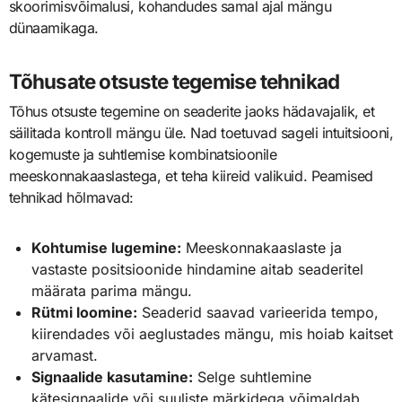
skoorimisvõimalusi, kohandudes samal ajal mängu
dünaamikaga.
Tõhusate otsuste tegemise tehnikad
Tõhus otsuste tegemine on seaderite jaoks hädavajalik, et
säilitada kontroll mängu üle. Nad toetuvad sageli intuitsiooni,
kogemuste ja suhtlemise kombinatsioonile
meeskonnakaaslastega, et teha kiireid valikuid. Peamised
tehnikad hõlmavad:
Kohtumise lugemine:
Meeskonnakaaslaste ja
vastaste positsioonide hindamine aitab seaderitel
määrata parima mängu.
Rütmi loomine:
Seaderid saavad varieerida tempo,
kiirendades või aeglustades mängu, mis hoiab kaitset
arvamast.
Signaalide kasutamine:
Selge suhtlemine
kätesignaalide või suuliste märkidega võimaldab