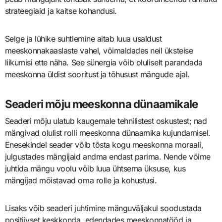
strateegiaid ja kaitse kohandusi.
Selge ja lühike suhtlemine aitab luua usaldust
meeskonnakaaslaste vahel, võimaldades neil üksteise
liikumisi ette näha. See sünergia võib oluliselt parandada
meeskonna üldist sooritust ja tõhusust mängude ajal.
Seaderi mõju meeskonna dünaamikale
Seaderi mõju ulatub kaugemale tehnilistest oskustest; nad
mängivad olulist rolli meeskonna dünaamika kujundamisel.
Enesekindel seader võib tõsta kogu meeskonna moraali,
julgustades mängijaid andma endast parima. Nende võime
juhtida mängu voolu võib luua ühtsema üksuse, kus
mängijad mõistavad oma rolle ja kohustusi.
Lisaks võib seaderi juhtimine mänguväljakul soodustada
positiivset keskkonda, edendades meeskonnatööd ja