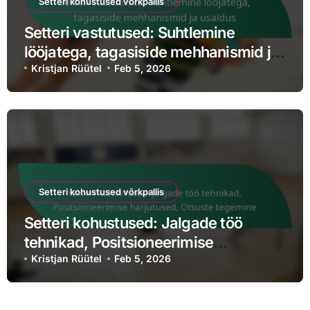
Setteri kohustused võrkpallis
Setteri vastutused: Suhtlemine
lööjatega, tagasiside mehhanismid ja
usaldus
Kristjan Rüütel
Feb 5, 2026
Setteri kohustused võrkpallis
Setteri kohustused: Jalgade töö
tehnikad, Positsioneerimise
harjutused, Otsuste tegemine
Kristjan Rüütel
Feb 5, 2026