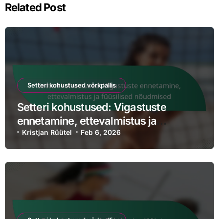
Related Post
Setteri kohustused võrkpallis
Setteri kohustused: Vigastuste
ennetamine, ettevalmistus ja
füüsilised nõudmised
Kristjan Rüütel
Feb 6, 2026