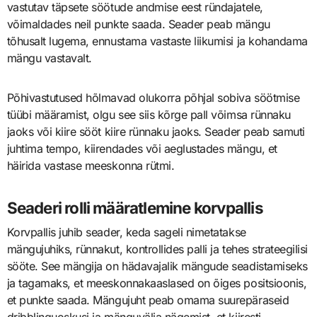
vastutav täpsete söötude andmise eest ründajatele,
võimaldades neil punkte saada. Seader peab mängu
tõhusalt lugema, ennustama vastaste liikumisi ja kohandama
mängu vastavalt.
Põhivastutused hõlmavad olukorra põhjal sobiva söötmise
tüübi määramist, olgu see siis kõrge pall võimsa rünnaku
jaoks või kiire sööt kiire rünnaku jaoks. Seader peab samuti
juhtima tempo, kiirendades või aeglustades mängu, et
häirida vastase meeskonna rütmi.
Seaderi rolli määratlemine korvpallis
Korvpallis juhib seader, keda sageli nimetatakse
mängujuhiks, rünnakut, kontrollides palli ja tehes strateegilisi
sööte. See mängija on hädavajalik mängude seadistamiseks
ja tagamaks, et meeskonnakaaslased on õiges positsioonis,
et punkte saada. Mängujuht peab omama suurepäraseid
dribblinguoskusi ja mänguvälja nägemist, et kiiresti