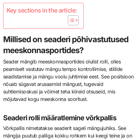
Key sections in the article:
Millised on seaderi põhivastutused
meeskonnasportides?
Seader mängib meeskonnasportides olulist rolli, olles
peamiselt vastutav mängu tempo kontrollimise, stiilide
seadistamise ja mängu voolu juhtimise eest. See positsioon
nõuab sügavat arusaamist mängust, tugevaid
suhtlemisoskusi ja võimet teha kiireid otsuseid, mis
mõjutavad kogu meeskonna sooritust.
Seaderi rolli määratlemine võrkpallis
Võrkpallis nimetatakse seaderit sageli mängujuhiks. See
mängija puutub palliga kokku rohkem kui keegi teine ja on