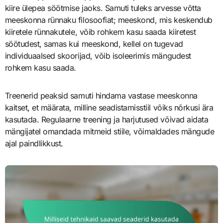
kiire ülepea söötmise jaoks. Samuti tuleks arvesse võtta
meeskonna rünnaku filosoofiat; meeskond, mis keskendub
kiiretele rünnakutele, võib rohkem kasu saada kiiretest
söötudest, samas kui meeskond, kellel on tugevad
individuaalsed skoorijad, võib isoleerimis mängudest
rohkem kasu saada.
Treenerid peaksid samuti hindama vastase meeskonna
kaitset, et määrata, milline seadistamisstiil võiks nõrkusi ära
kasutada. Regulaarne treening ja harjutused võivad aidata
mängijatel omandada mitmeid stiile, võimaldades mängude
ajal paindlikkust.