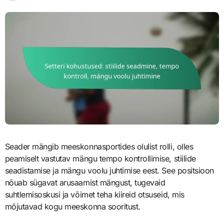
Seader mängib meeskonnasportides olulist rolli, olles
peamiselt vastutav mängu tempo kontrollimise, stiilide
seadistamise ja mängu voolu juhtimise eest. See positsioon
nõuab sügavat arusaamist mängust, tugevaid
suhtlemisoskusi ja võimet teha kiireid otsuseid, mis
mõjutavad kogu meeskonna sooritust.