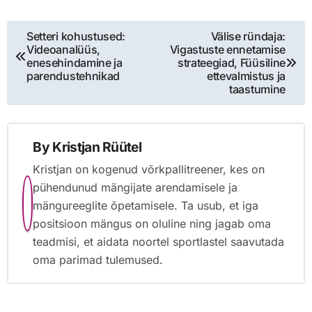
Post
Setteri kohustused:
Välise ründaja:
Videoanalüüs,
Vigastuste ennetamise
navigation
enesehindamine ja
strateegiad, Füüsiline
parendustehnikad
ettevalmistus ja
taastumine
By
Kristjan Rüütel
Kristjan on kogenud võrkpallitreener, kes on
pühendunud mängijate arendamisele ja
mängureeglite õpetamisele. Ta usub, et iga
positsioon mängus on oluline ning jagab oma
teadmisi, et aidata noortel sportlastel saavutada
oma parimad tulemused.