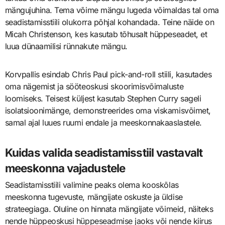
mängujuhina. Tema võime mängu lugeda võimaldas tal oma
seadistamisstiili olukorra põhjal kohandada. Teine näide on
Micah Christenson, kes kasutab tõhusalt hüppeseadet, et
luua dünaamilisi rünnakute mängu.
Korvpallis esindab Chris Paul pick-and-roll stiili, kasutades
oma nägemist ja sööteoskusi skoorimisvõimaluste
loomiseks. Teisest küljest kasutab Stephen Curry sageli
isolatsioonimänge, demonstreerides oma viskamisvõimet,
samal ajal luues ruumi endale ja meeskonnakaaslastele.
Kuidas valida seadistamisstiil vastavalt
meeskonna vajadustele
Seadistamisstiili valimine peaks olema kooskõlas
meeskonna tugevuste, mängijate oskuste ja üldise
strateegiaga. Oluline on hinnata mängijate võimeid, näiteks
nende hüppeoskusi hüppeseadmise jaoks või nende kiirus