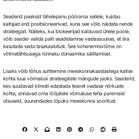
Seaderid peaksid tähelepanu pöörama sellele, kuidas
kaitsjad end positsioneerivad, kuna see võib näidata nende
strateegiat. Näiteks, kui blokeerijad kalduvad ühele poole,
võib seader valida palli seadistamise vastassuunas, et ära
kasutada seda tasakaalutust. See kohanemisvõime on
võtmetähtsusega rünnaku dünaamika säilitamisel.
Lisaks võib tõhus suhtlemine meeskonnakaaslastega kaitse
kohta luua võimalusi strateegiliste mängude jaoks. Seaderid,
kes suudavad kiiresti edastada teavet vastase nõrkuste
kohta, annavad oma lööjatele võimaluse teha paremaid
otsuseid, suurendades lõpuks meeskonna sooritust.