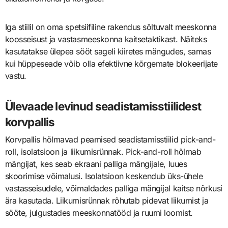
Iga stiilil on oma spetsiifiline rakendus sõltuvalt meeskonna
koosseisust ja vastasmeeskonna kaitsetaktikast. Näiteks
kasutatakse ülepea sööt sageli kiiretes mängudes, samas
kui hüppeseade võib olla efektiivne kõrgemate blokeerijate
vastu.
Ülevaade levinud seadistamisstiilidest
korvpallis
Korvpallis hõlmavad peamised seadistamisstiilid pick-and-
roll, isolatsioon ja liikumisrünnak. Pick-and-roll hõlmab
mängijat, kes seab ekraani palliga mängijale, luues
skoorimise võimalusi. Isolatsioon keskendub üks-ühele
vastasseisudele, võimaldades palliga mängijal kaitse nõrkusi
ära kasutada. Liikumisrünnak rõhutab pidevat liikumist ja
sööte, julgustades meeskonnatööd ja ruumi loomist.