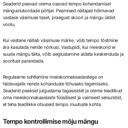
Seaderid peavad olema osavad tempo kohandamisel
mänguolukordade põhjal. Peamised näitajad hõlmavad
vastase väsimuse taset, praegust skoori ja mängu üldist
voolu.
Kui vastane näitab väsimuse märke, võib tempo tõstmine
ära kasutada nende nõrkusi. Vastupidi, kui meeskond ei
suuda mängu täita, võib aeglustamine aidata keskenduda ja
sooritust parandada.
Regulaarne suhtlemine meeskonnakaaslastega on
hädavajalik nende kohanduste tõhusaks tegemiseks.
Seaderid peaksid julgustama tagasisidet ja olema teadlikud
oma meeskonnakaaslaste füüsilisest ja vaimsest seisundist,
et teha teadlikke otsuseid tempo muutuste kohta.
Tempo kontrollimise mõju mängu