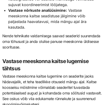
sujuvat koordineerimist lööjatega.
Vastase nõrkuste analüüsimine:
Vastase
meeskonna kaitse seadistuse jälgimine võib
paljastada haavatavusi, mida mängu ajal ära
kasutada.
Nende tehnikate valdamisega saavad seaderid suurendada
oma tõhusust ja anda olulise panuse meeskonna üldisesse
sooritusse.
Vastase meeskonna kaitse lugemise
tähtsus
Vastase meeskonna kaitse lugemine on seaderite jaoks
hädavajalik, et teha teadlikke otsuseid mängu ajal. Kaitse
koosseisu mõistmine võimaldab seaderitel tuvastada
potentsiaalsed augud ja kohandada oma söötusid vastavalt.
See oskus võib viia edukamate rünnakute ja suurenenud
skoorimisvõimalusteni.