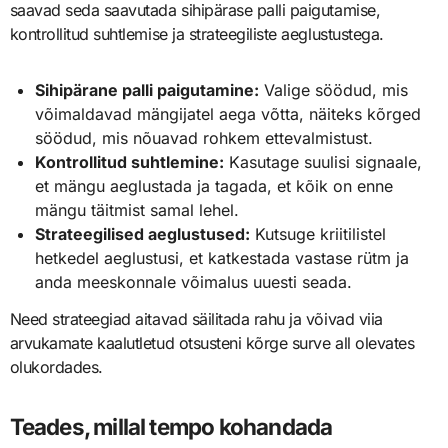
saavad seda saavutada sihipärase palli paigutamise,
kontrollitud suhtlemise ja strateegiliste aeglustustega.
Sihipärane palli paigutamine:
Valige söödud, mis
võimaldavad mängijatel aega võtta, näiteks kõrged
söödud, mis nõuavad rohkem ettevalmistust.
Kontrollitud suhtlemine:
Kasutage suulisi signaale,
et mängu aeglustada ja tagada, et kõik on enne
mängu täitmist samal lehel.
Strateegilised aeglustused:
Kutsuge kriitilistel
hetkedel aeglustusi, et katkestada vastase rütm ja
anda meeskonnale võimalus uuesti seada.
Need strateegiad aitavad säilitada rahu ja võivad viia
arvukamate kaalutletud otsusteni kõrge surve all olevates
olukordades.
Teades, millal tempo kohandada