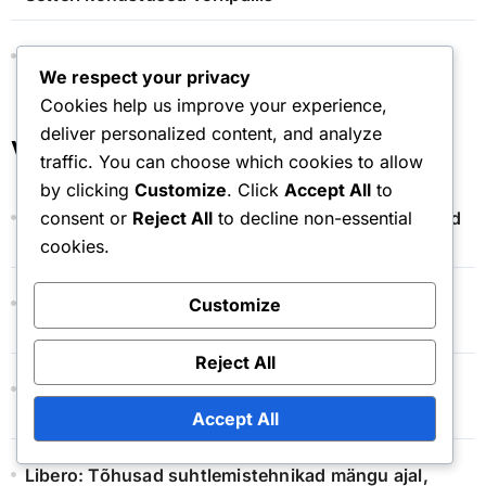
Välismängija kohustused võrkpallis
We respect your privacy
Cookies help us improve your experience,
deliver personalized content, and analyze
Viimased postitused
traffic. You can choose which cookies to allow
by clicking
Customize
. Click
Accept All
to
Libero: Vigastuste haldamine, Taastumise tehnikad
consent or
Reject All
to decline non-essential
ja füüsilised nõudmised
cookies.
Setteri kohustused: Vigastuste ennetamine,
Customize
ettevalmistus ja füüsilised nõudmised
Reject All
Välise ründaja: Roll meeskonna dünaamikas,
Suhtlemine meeskonnakaaslastega, Ja juhtimine
Accept All
Libero: Tõhusad suhtlemistehnikad mängu ajal,