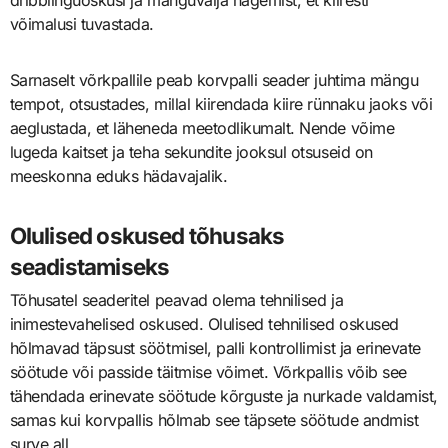
võimalusi tuvastada.
Sarnaselt võrkpallile peab korvpalli seader juhtima mängu
tempot, otsustades, millal kiirendada kiire rünnaku jaoks või
aeglustada, et läheneda meetodlikumalt. Nende võime
lugeda kaitset ja teha sekundite jooksul otsuseid on
meeskonna eduks hädavajalik.
Olulised oskused tõhusaks
seadistamiseks
Tõhusatel seaderitel peavad olema tehnilised ja
inimestevahelised oskused. Olulised tehnilised oskused
hõlmavad täpsust söötmisel, palli kontrollimist ja erinevate
söötude või passide täitmise võimet. Võrkpallis võib see
tähendada erinevate söötude kõrguste ja nurkade valdamist,
samas kui korvpallis hõlmab see täpsete söötude andmist
surve all.