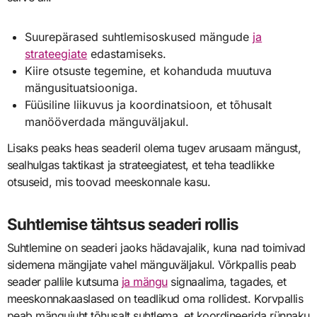
Suurepärased suhtlemisoskused mängude
ja
strateegiate
edastamiseks.
Kiire otsuste tegemine, et kohanduda muutuva
mängusituatsiooniga.
Füüsiline liikuvus ja koordinatsioon, et tõhusalt
manööverdada mänguväljakul.
Lisaks peaks heas seaderil olema tugev arusaam mängust,
sealhulgas taktikast ja strateegiatest, et teha teadlikke
otsuseid, mis toovad meeskonnale kasu.
Suhtlemise tähtsus seaderi rollis
Suhtlemine on seaderi jaoks hädavajalik, kuna nad toimivad
sidemena mängijate vahel mänguväljakul. Võrkpallis peab
seader pallile kutsuma
ja mängu
signaalima, tagades, et
meeskonnakaaslased on teadlikud oma rollidest. Korvpallis
peab mängujuht tõhusalt suhtlema, et koordineerida rünnaku