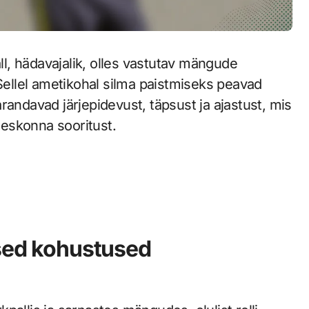
, hädavajalik, olles vastutav mängude
 Sellel ametikohal silma paistmiseks peavad
randavad järjepidevust, täpsust ja ajastust, mis
eskonna sooritust.
ised kohustused