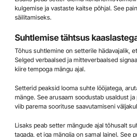
kulgemise ja vastaste kaitse põhjal. See pai
säilitamiseks.
Suhtlemise tähtsus kaaslasteg
Tõhus suhtlemine on setterile hädavajalik, 
Selged verbaalsed ja mitteverbaalsed signaal
kiire tempoga mängu ajal.
Setterid peaksid looma suhte lööjatega, arut
mänge. See arusaam soodustab usaldust ja
viib parema soorituse saavutamiseni väljakul
Lisaks peab setter mängude ajal tõhusalt su
tagada, et iga mängija on samal lainel. See p