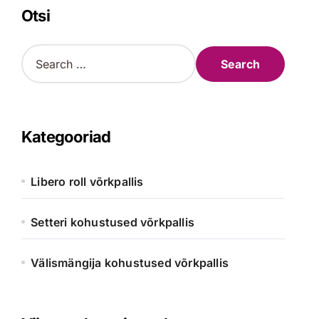
Otsi
S
e
a
r
c
h
Kategooriad
f
o
r
Libero roll võrkpallis
:
Setteri kohustused võrkpallis
Välismängija kohustused võrkpallis