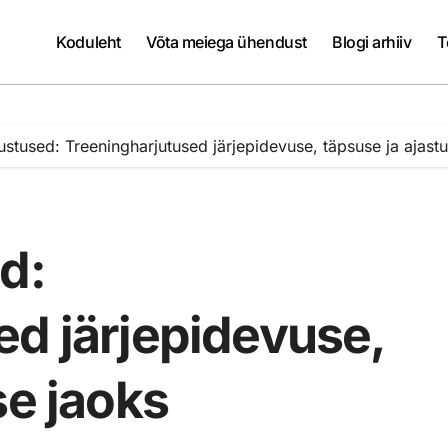
Koduleht
Võta meiega ühendust
Blogi arhiiv
T
ustused: Treeningharjutused järjepidevuse, täpsuse ja ajast
d:
ed järjepidevuse,
se jaoks