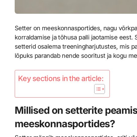
Setter on meeskonnasportides, nagu võrkpall
korraldamise ja tõhusa palli jaotamise eest.
setterid osalema treeningharjutustes, mis pa
lõpuks parandab nende sooritust ja kogu me
Key sections in the article:
Millised on setterite peam
meeskonnasportides?