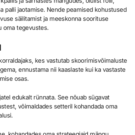
allis ja sarnastes mängudes, olulist rolli,
a palli jaotamise. Nende peamised kohustused
vuse säilitamist ja meeskonna soorituse
 oma tegevustes.
l
orraldajaks, kes vastutab skoorimisvõimaluste
gema, ennustama nii kaaslaste kui ka vastaste
tamise osas.
jatel edukalt rünnata. See nõuab sügavat
tustest, võimaldades setteril kohandada oma
lusi.
ne, kohandades oma strateegiaid mängu