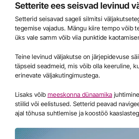
Setterite ees seisvad levinud v
Setterid seisavad sageli silmitsi väljakutsete
tegemise vajadus. Mängu kiire tempo võib t
üks vale samm võib viia punktide kaotamisen
Teine levinud väljakutse on järjepidevuse sä
täpseid seadmeid, mis võib olla keeruline, ku
erinevate väljakutingimustega.
Lisaks võib
meeskonna dünaamika
juhtimine 
stiilid või eelistused. Setterid peavad navi
ajal tõhusa suhtlemise ja koostöö kaaslasteg