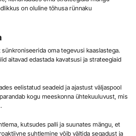
ndlikkus on oluline tõhusa rünnaku
a
et sünkroniseerida oma tegevusi kaaslastega.
id aitavad edastada kavatsusi ja strateegiaid
ades eelistatud seadeid ja ajastust väljaspool
 parandab kogu meeskonna ühtekuuluvust, mis
.
htlema, kutsudes palli ja suunates mängu, et
roaktiivne suhtlemine võib vältida segadust ja