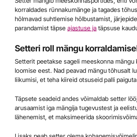
Setter mängib meeskonnasportides, eriti võrkp
korraldades rünnakumänge ja tagades tõhus
hõlmavad suhtlemise hõlbustamist, järjepide
parandamist täpse
ajastuse ja
täpsuse kaudu
Setteri roll mängu korraldamise
Setterit peetakse sageli meeskonna mängu k
loomise eest. Nad peavad mängu tõhusalt lu
liikumisi, et teha kiireid otsuseid palli paigu
Täpsete seadeid andes võimaldab setter löö
arusaamist iga mängija tugevustest ja eelis
lähenemist, et maksimeerida skoorimisvõima
Lisaks peab setter olema kohanemisvõimeli