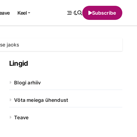
eave
Keel
Subscribe
use jaoks
Lingid
Blogi arhiiv
Võta meiega ühendust
Teave