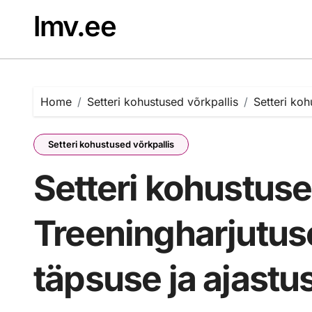
Skip
lmv.ee
to
content
Home
Setteri kohustused võrkpallis
Setteri koh
Setteri kohustused võrkpallis
Setteri kohustuse
Treeningharjutus
täpsuse ja ajastu