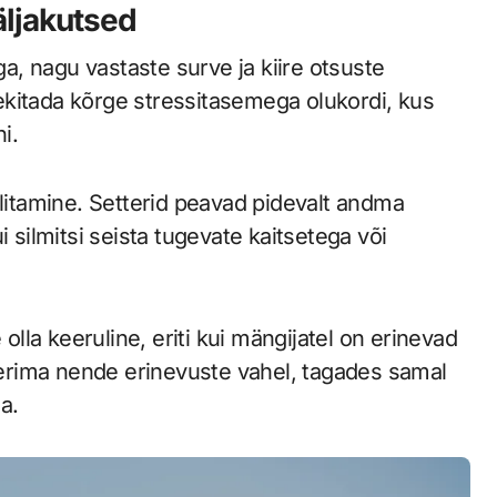
äljakutsed
ga, nagu vastaste surve ja kiire otsuste
ekitada kõrge stressitasemega olukordi, kus
i.
ilitamine. Setterid peavad pidevalt andma
i silmitsi seista tugevate kaitsetega või
olla keeruline, eriti kui mängijatel on erinevad
geerima nende erinevuste vahel, tagades samal
a.