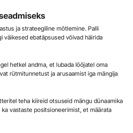
 seadmiseks
tus ja strateegiline mõtlemine. Palli
gi väikesed ebatäpsused võivad häirida
õigel hetkel andma, et lubada lööjatel oma
vat rütmitunnetust ja arusaamist iga mängija
tteritel teha kiireid otsuseid mängu dünaamika
 ka vastaste positsioneerimist, et määrata