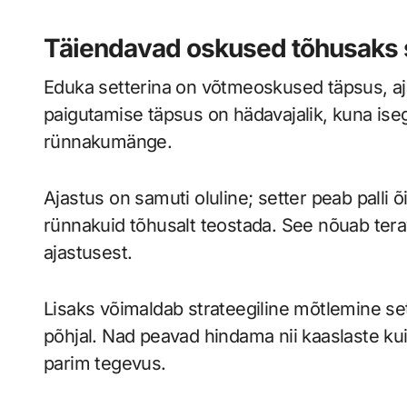
Täiendavad oskused tõhusaks
Eduka setterina on võtmeoskused täpsus, ajas
paigutamise täpsus on hädavajalik, kuna ise
rünnakumänge.
Ajastus on samuti oluline; setter peab palli 
rünnakuid tõhusalt teostada. See nõuab tera
ajastusest.
Lisaks võimaldab strateegiline mõtlemine se
põhjal. Nad peavad hindama nii kaaslaste kui
parim tegevus.