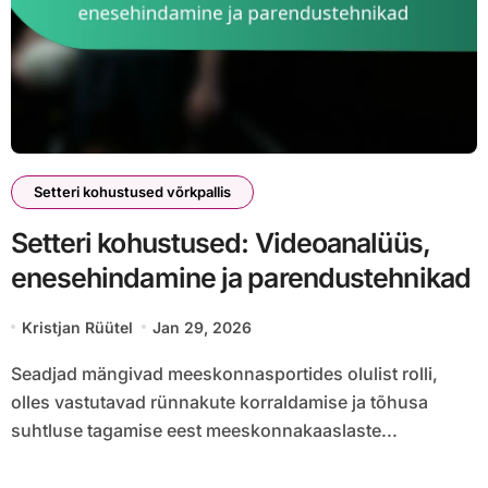
Setteri kohustused võrkpallis
Setteri kohustused: Videoanalüüs,
enesehindamine ja parendustehnikad
Kristjan Rüütel
Jan 29, 2026
Seadjad mängivad meeskonnasportides olulist rolli,
olles vastutavad rünnakute korraldamise ja tõhusa
suhtluse tagamise eest meeskonnakaaslaste...