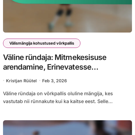
Välismängija kohustused võrkpallis
Väline ründaja: Mitmekesisuse
arendamine, Erinevatesse
positsioonidesse kohandumine ja
Kristjan Rüütel
Feb 3, 2026
mängusituatsioonid
Väline ründaja on võrkpallis oluline mängija, kes
vastutab nii rünnakute kui ka kaitse eest. Selle...