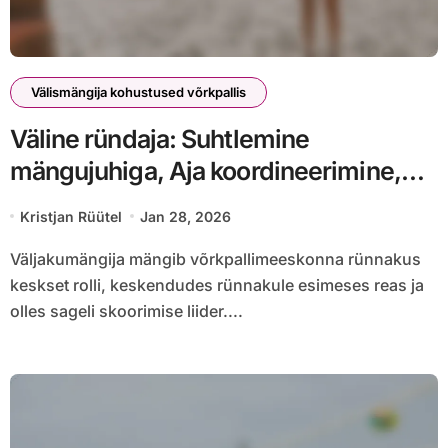
Välismängija kohustused võrkpallis
Väline ründaja: Suhtlemine
mängujuhiga, Aja koordineerimine,
Rünnakuvõimalused
Kristjan Rüütel
Jan 28, 2026
Väljakumängija mängib võrkpallimeeskonna rünnakus
keskset rolli, keskendudes rünnakule esimeses reas ja
olles sageli skoorimise liider....