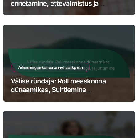
ennetamine, ettevalmistus ja
füüsilised nõudmised
Välismängija kohustused võrkpallis
Välise ründaja: Roll meeskonna
dünaamikas, Suhtlemine
meeskonnakaaslastega, Ja juhtimine