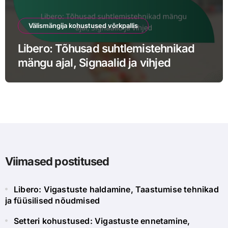
Välismängija kohustused võrkpallis
Libero: Tõhusad suhtlemistehnikad
mängu ajal, Signaalid ja vihjed
Viimased postitused
Libero: Vigastuste haldamine, Taastumise tehnikad
ja füüsilised nõudmised
Setteri kohustused: Vigastuste ennetamine,