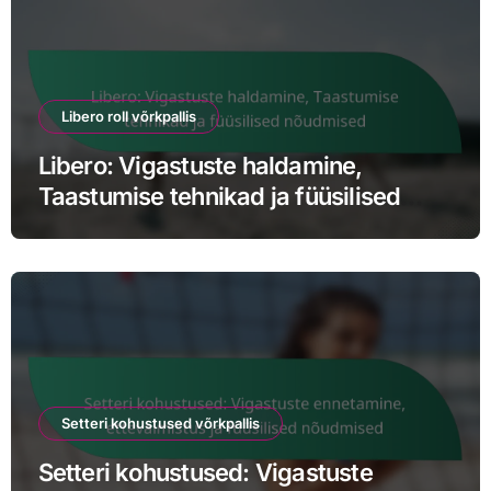
Libero roll võrkpallis
Libero: Vigastuste haldamine,
Taastumise tehnikad ja füüsilised
nõudmised
Setteri kohustused võrkpallis
Setteri kohustused: Vigastuste