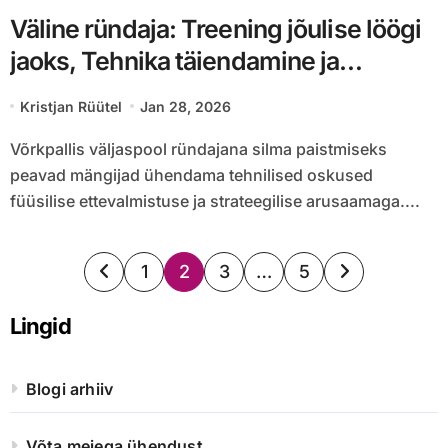
Väline ründaja: Treening jõulise löögi
jaoks, Tehnika täiendamine ja
füüsiline ettevalmistus
Kristjan Rüütel
Jan 28, 2026
Võrkpallis väljaspool ründajana silma paistmiseks
peavad mängijad ühendama tehnilised oskused
füüsilise ettevalmistuse ja strateegilise arusaamaga....
Posts
1
2
3
…
5
pagination
Lingid
Blogi arhiiv
Võta meiega ühendust