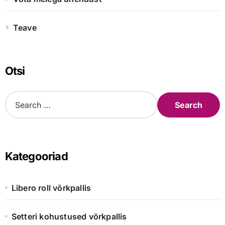
Teave
Otsi
S
e
a
r
c
h
Kategooriad
f
o
r
Libero roll võrkpallis
:
Setteri kohustused võrkpallis