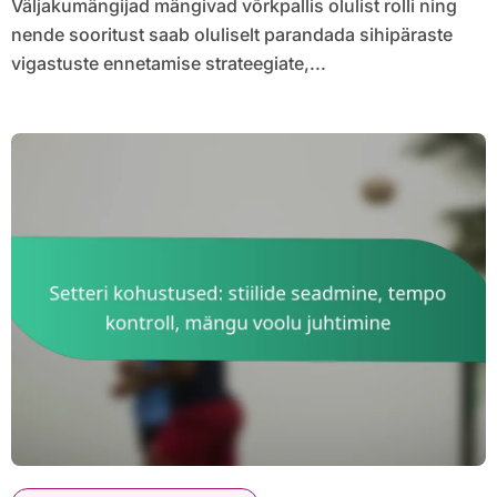
Väljakumängijad mängivad võrkpallis olulist rolli ning
nende sooritust saab oluliselt parandada sihipäraste
vigastuste ennetamise strateegiate,...