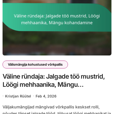
Välismängija kohustused võrkpallis
Väline ründaja: Jalgade töö mustrid,
Löögi mehhaanika, Mängu
kohandamine
Kristjan Rüütel
Feb 4, 2026
Väljakumängijad mängivad võrkpallis keskset rolli,
nõudes täpset jalgade tööd, tõhusat löögi mehhanikat ja