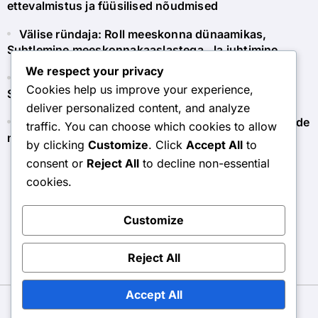
ettevalmistus ja füüsilised nõudmised
Välise ründaja: Roll meeskonna dünaamikas,
Suhtlemine meeskonnakaaslastega, Ja juhtimine
We respect your privacy
Libero: Tõhusad suhtlemistehnikad mängu ajal,
Cookies help us improve your experience,
Signaalid ja vihjed
deliver personalized content, and analyze
Setteri vastutused: Suhtlemine lööjatega, tagasiside
traffic. You can choose which cookies to allow
mehhanismid ja usaldus
by clicking
Customize
. Click
Accept All
to
consent or
Reject All
to decline non-essential
cookies.
lmv.ee
Customize
Reject All
Accept All
Copyright © All rights reserved
|
BlogData
by