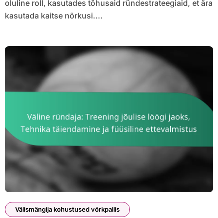
oluline roll, kasutades tõhusaid ründestrateegiaid, et ära
kasutada kaitse nõrkusi....
Välismängija kohustused võrkpallis