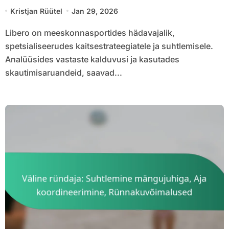
mängu jooksul tehtavad kohandused
Kristjan Rüütel
Jan 29, 2026
Libero on meeskonnasportides hädavajalik,
spetsialiseerudes kaitsestrateegiatele ja suhtlemisele.
Analüüsides vastaste kalduvusi ja kasutades
skautimisaruandeid, saavad...