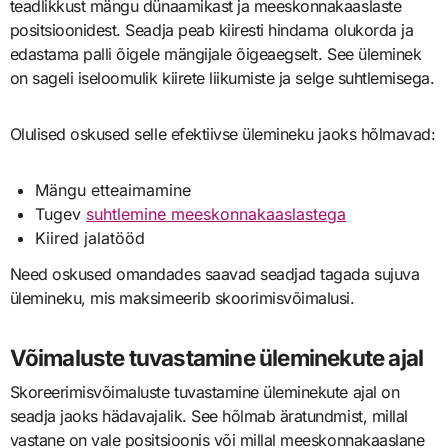
teadlikkust mängu dünaamikast ja meeskonnakaaslaste
positsioonidest. Seadja peab kiiresti hindama olukorda ja
edastama palli õigele mängijale õigeaegselt. See üleminek
on sageli iseloomulik kiirete liikumiste ja selge suhtlemisega.
Olulised oskused selle efektiivse ülemineku jaoks hõlmavad:
Mängu etteaimamine
Tugev
suhtlemine meeskonnakaaslastega
Kiired jalatööd
Need oskused omandades saavad seadjad tagada sujuva
ülemineku, mis maksimeerib skoorimisvõimalusi.
Võimaluste tuvastamine üleminekute ajal
Skoreerimisvõimaluste tuvastamine üleminekute ajal on
seadja jaoks hädavajalik. See hõlmab äratundmist, millal
vastane on vale positsioonis või millal meeskonnakaaslane