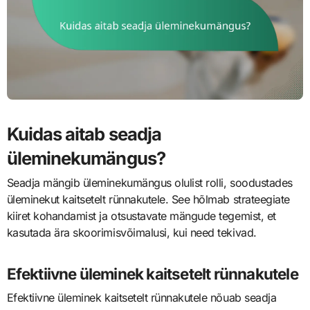
Kuidas aitab seadja
üleminekumängus?
Seadja mängib üleminekumängus olulist rolli, soodustades
üleminekut kaitsetelt rünnakutele. See hõlmab strateegiate
kiiret kohandamist ja otsustavate mängude tegemist, et
kasutada ära skoorimisvõimalusi, kui need tekivad.
Efektiivne üleminek kaitsetelt rünnakutele
Efektiivne üleminek kaitsetelt rünnakutele nõuab seadja