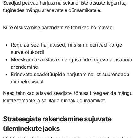
Seadjad peavad harjutama sekundiliste otsuste tegemist,
tuginedes mängu arenevatele dünaamikatele.
Kiire otsustamise parandamise tehnikad hõlmavad:
Regulaarsed harjutused, mis simuleerivad kõrge
surve olukordi
Meeskonnakaaslaste mängustiilide tugeva arusaama
arendamine
Erinevate seadetüüpide harjutamine, et suurendada
mitmekesisust
Need tehnikad aitavad seadjatel tõhusalt reageerida mängu
kiirele tempole ja säilitada rünnaku dünaamikat.
Strateegiate rakendamine sujuvate
üleminekute jaoks