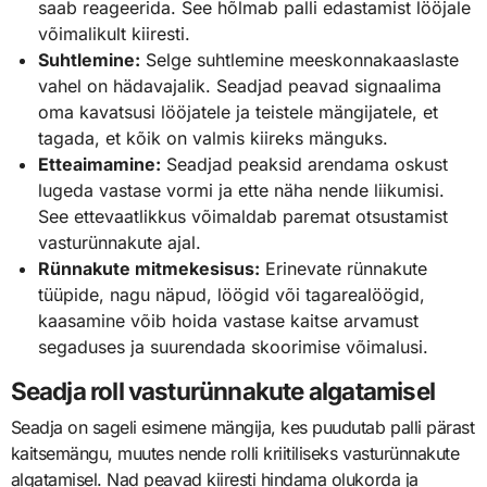
saab reageerida. See hõlmab palli edastamist lööjale
võimalikult kiiresti.
Suhtlemine:
Selge suhtlemine meeskonnakaaslaste
vahel on hädavajalik. Seadjad peavad signaalima
oma kavatsusi lööjatele ja teistele mängijatele, et
tagada, et kõik on valmis kiireks mänguks.
Etteaimamine:
Seadjad peaksid arendama oskust
lugeda vastase vormi ja ette näha nende liikumisi.
See ettevaatlikkus võimaldab paremat otsustamist
vasturünnakute ajal.
Rünnakute mitmekesisus:
Erinevate rünnakute
tüüpide, nagu näpud, löögid või tagarealöögid,
kaasamine võib hoida vastase kaitse arvamust
segaduses ja suurendada skoorimise võimalusi.
Seadja roll vasturünnakute algatamisel
Seadja on sageli esimene mängija, kes puudutab palli pärast
kaitsemängu, muutes nende rolli kriitiliseks vasturünnakute
algatamisel. Nad peavad kiiresti hindama olukorda ja