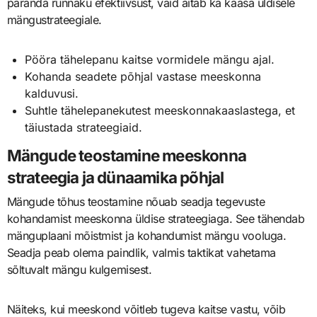
paranda rünnaku efektiivsust, vaid aitab ka kaasa üldisele
mängustrateegiale.
Pööra tähelepanu kaitse vormidele mängu ajal.
Kohanda seadete põhjal vastase meeskonna
kalduvusi.
Suhtle tähelepanekutest meeskonnakaaslastega, et
täiustada strateegiaid.
Mängude teostamine meeskonna
strateegia ja dünaamika põhjal
Mängude tõhus teostamine nõuab seadja tegevuste
kohandamist meeskonna üldise strateegiaga. See tähendab
mänguplaani mõistmist ja kohandumist mängu vooluga.
Seadja peab olema paindlik, valmis taktikat vahetama
sõltuvalt mängu kulgemisest.
Näiteks, kui meeskond võitleb tugeva kaitse vastu, võib