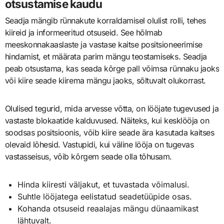
otsustamise kaudu
Seadja mängib rünnakute korraldamisel olulist rolli, tehes
kiireid ja informeeritud otsuseid. See hõlmab
meeskonnakaaslaste ja vastase kaitse positsioneerimise
hindamist, et määrata parim mängu teostamiseks. Seadja
peab otsustama, kas seada kõrge pall võimsa rünnaku jaoks
või kiire seade kiirema mängu jaoks, sõltuvalt olukorrast.
Olulised tegurid, mida arvesse võtta, on lööjate tugevused ja
vastaste blokaatide kalduvused. Näiteks, kui kesklööja on
soodsas positsioonis, võib kiire seade ära kasutada kaitses
olevaid lõhesid. Vastupidi, kui väline lööja on tugevas
vastasseisus, võib kõrgem seade olla tõhusam.
Hinda kiiresti väljakut, et tuvastada võimalusi.
Suhtle lööjatega eelistatud seadetüüpide osas.
Kohanda otsuseid reaalajas mängu dünaamikast
lähtuvalt.