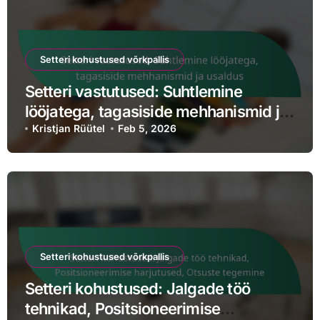
Setteri kohustused võrkpallis
Setteri vastutused: Suhtlemine
lööjatega, tagasiside mehhanismid ja
usaldus
Kristjan Rüütel
Feb 5, 2026
Setteri kohustused võrkpallis
Setteri kohustused: Jalgade töö
tehnikad, Positsioneerimise