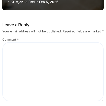
harjutused, Otsuste tegemine
Kristjan Rüütel
Feb 5, 2026
Leave a Reply
Your email address will not be published.
Required fields are marked
*
Comment
*