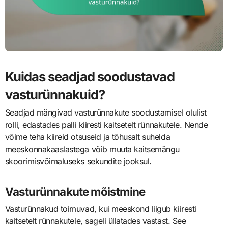
Kuidas seadjad soodustavad
vasturünnakuid?
Seadjad mängivad vasturünnakute soodustamisel olulist
rolli, edastades palli kiiresti kaitsetelt rünnakutele. Nende
võime teha kiireid otsuseid ja tõhusalt suhelda
meeskonnakaaslastega võib muuta kaitsemängu
skoorimisvõimaluseks sekundite jooksul.
Vasturünnakute mõistmine
Vasturünnakud toimuvad, kui meeskond liigub kiiresti
kaitsetelt rünnakutele, sageli üllatades vastast. See