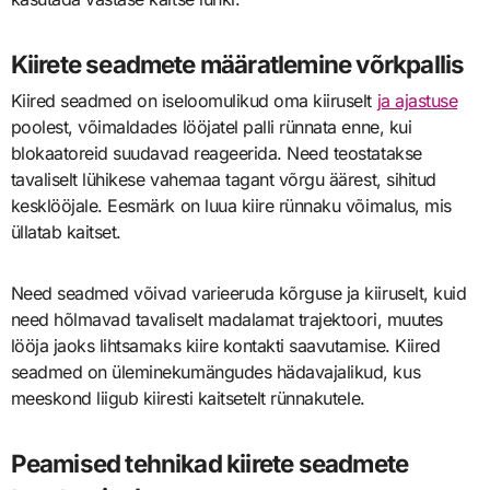
Kiirete seadmete määratlemine võrkpallis
Kiired seadmed on iseloomulikud oma kiiruselt
ja ajastuse
poolest, võimaldades lööjatel palli rünnata enne, kui
blokaatoreid suudavad reageerida. Need teostatakse
tavaliselt lühikese vahemaa tagant võrgu äärest, sihitud
kesklööjale. Eesmärk on luua kiire rünnaku võimalus, mis
üllatab kaitset.
Need seadmed võivad varieeruda kõrguse ja kiiruselt, kuid
need hõlmavad tavaliselt madalamat trajektoori, muutes
lööja jaoks lihtsamaks kiire kontakti saavutamise. Kiired
seadmed on üleminekumängudes hädavajalikud, kus
meeskond liigub kiiresti kaitsetelt rünnakutele.
Peamised tehnikad kiirete seadmete