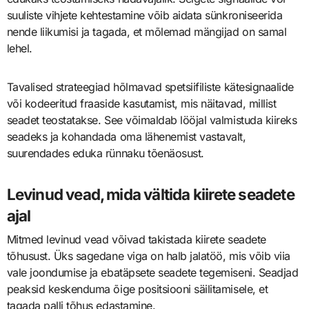
suuliste vihjete kehtestamine võib aidata sünkroniseerida
nende liikumisi ja tagada, et mõlemad mängijad on samal
lehel.
Tavalised strateegiad hõlmavad spetsiifiliste kätesignaalide
või kodeeritud fraaside kasutamist, mis näitavad, millist
seadet teostatakse. See võimaldab lööjal valmistuda kiireks
seadeks ja kohandada oma lähenemist vastavalt,
suurendades eduka rünnaku tõenäosust.
Levinud vead, mida vältida kiirete seadete
ajal
Mitmed levinud vead võivad takistada kiirete seadete
tõhusust. Üks sagedane viga on halb jalatöö, mis võib viia
vale joondumise ja ebatäpsete seadete tegemiseni. Seadjad
peaksid keskenduma õige positsiooni säilitamisele, et
tagada palli tõhus edastamine.