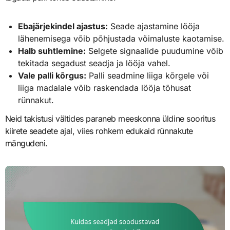
Ebajärjekindel ajastus:
Seade ajastamine lööja
lähenemisega võib põhjustada võimaluste kaotamise.
Halb suhtlemine:
Selgete signaalide puudumine võib
tekitada segadust seadja ja lööja vahel.
Vale palli kõrgus:
Palli seadmine liiga kõrgele või
liiga madalale võib raskendada lööja tõhusat
rünnakut.
Neid takistusi vältides paraneb meeskonna üldine sooritus
kiirete seadete ajal, viies rohkem edukaid rünnakute
mängudeni.