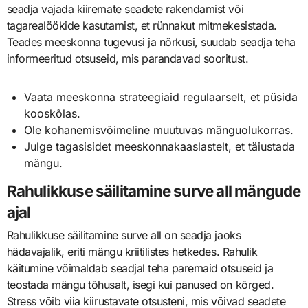
seadja vajada kiiremate seadete rakendamist või
tagarealöökide kasutamist, et rünnakut mitmekesistada.
Teades meeskonna tugevusi ja nõrkusi, suudab seadja teha
informeeritud otsuseid, mis parandavad sooritust.
Vaata meeskonna strateegiaid regulaarselt, et püsida
kooskõlas.
Ole kohanemisvõimeline muutuvas mänguolukorras.
Julge tagasisidet meeskonnakaaslastelt, et täiustada
mängu.
Rahulikkuse säilitamine surve all mängude
ajal
Rahulikkuse säilitamine surve all on seadja jaoks
hädavajalik, eriti mängu kriitilistes hetkedes. Rahulik
käitumine võimaldab seadjal teha paremaid otsuseid ja
teostada mängu tõhusalt, isegi kui panused on kõrged.
Stress võib viia kiirustavate otsusteni, mis võivad seadete