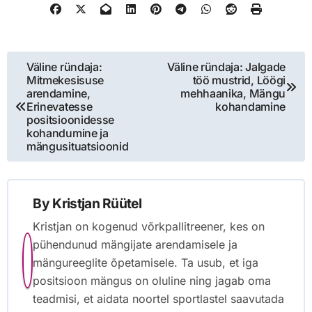
Post
Väline ründaja:
Väline ründaja: Jalgade
Mitmekesisuse
töö mustrid, Löögi
navigation
arendamine,
mehhaanika, Mängu
Erinevatesse
kohandamine
positsioonidesse
kohandumine ja
mängusituatsioonid
By
Kristjan Rüütel
Kristjan on kogenud võrkpallitreener, kes on
pühendunud mängijate arendamisele ja
mängureeglite õpetamisele. Ta usub, et iga
positsioon mängus on oluline ning jagab oma
teadmisi, et aidata noortel sportlastel saavutada