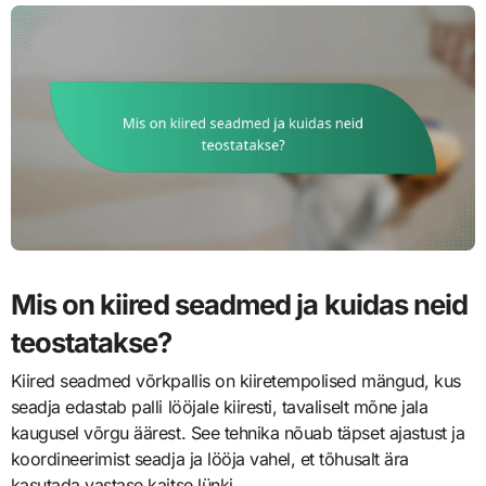
Mis on kiired seadmed ja kuidas neid
teostatakse?
Kiired seadmed võrkpallis on kiiretempolised mängud, kus
seadja edastab palli lööjale kiiresti, tavaliselt mõne jala
kaugusel võrgu äärest. See tehnika nõuab täpset ajastust ja
koordineerimist seadja ja lööja vahel, et tõhusalt ära
kasutada vastase kaitse lünki.