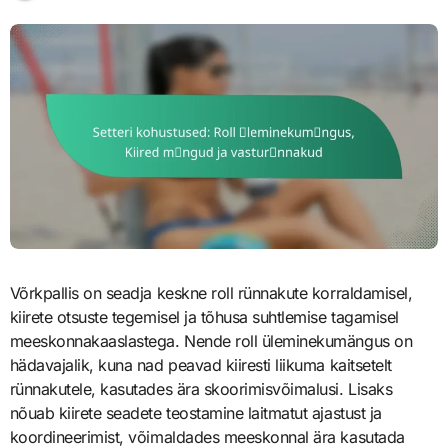
Võrkpallis on seadja keskne roll rünnakute korraldamisel,
kiirete otsuste tegemisel ja tõhusa suhtlemise tagamisel
meeskonnakaaslastega. Nende roll üleminekumängus on
hädavajalik, kuna nad peavad kiiresti liikuma kaitsetelt
rünnakutele, kasutades ära skoorimisvõimalusi. Lisaks
nõuab kiirete seadete teostamine laitmatut ajastust ja
koordineerimist, võimaldades meeskonnal ära kasutada