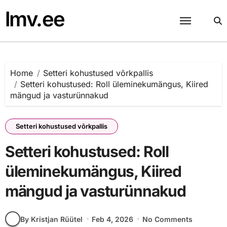
Skip
lmv.ee
to
content
Home
Setteri kohustused võrkpallis
Setteri kohustused: Roll üleminekumängus, Kiired
mängud ja vasturünnakud
Setteri kohustused võrkpallis
Setteri kohustused: Roll
üleminekumängus, Kiired
mängud ja vasturünnakud
By Kristjan Rüütel
Feb 4, 2026
No Comments