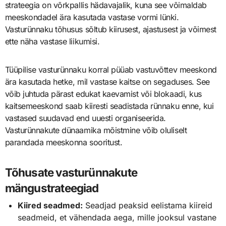
strateegia on võrkpallis hädavajalik, kuna see võimaldab
meeskondadel ära kasutada vastase vormi lünki.
Vasturünnaku tõhusus sõltub kiirusest, ajastusest ja võimest
ette näha vastase liikumisi.
Tüüpilise vasturünnaku korral püüab vastuvõttev meeskond
ära kasutada hetke, mil vastase kaitse on segaduses. See
võib juhtuda pärast edukat kaevamist või blokaadi, kus
kaitsemeeskond saab kiiresti seadistada rünnaku enne, kui
vastased suudavad end uuesti organiseerida.
Vasturünnakute dünaamika mõistmine võib oluliselt
parandada meeskonna sooritust.
Tõhusate vasturünnakute
mängustrateegiad
Kiired seadmed:
Seadjad peaksid eelistama kiireid
seadmeid, et vähendada aega, mille jooksul vastane