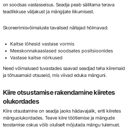
on soodsas vastasseisus. Seadja peab säilitama terava
teadlikkuse väljakust ja mängijate liikumisest.
Skoreerimisvõimaluste tavalised näitajad hõlmavad:
Kaitse lõhesid vastase vormis
Meeskonnakaaslased soodsates positsioonides
Vastase kaitse nõrkused
Need võimalused tuvastades saavad seadjad teha kiiremaid
ja tõhusamaid otsuseid, mis viivad eduka mänguni.
Kiire otsustamise rakendamine kiiretes
olukordades
Kiire otsustamine on seadja jaoks hädavajalik, eriti kiiretes
mänguolukordades. Teave kiire töötlemise ja mängude
teostamise oskus võib oluliselt mõjutada mängu tulemust.