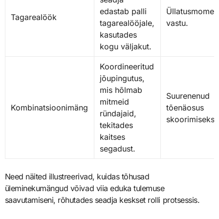
edastab palli
Üllatusmoment
Tagarealöök
tagarealööjale,
vastu.
kasutades
kogu väljakut.
Koordineeritud
jõupingutus,
mis hõlmab
Suurenenud
mitmeid
Kombinatsioonimäng
tõenäosus
ründajaid,
skoorimiseks.
tekitades
kaitses
segadust.
Need näited illustreerivad, kuidas tõhusad
üleminekumängud võivad viia eduka tulemuse
saavutamiseni, rõhutades seadja keskset rolli protsessis.