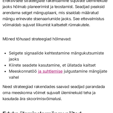
Efektiivsete strateegiate rakendamine sujuvate üleminekute
jaoks hõlmab planeerimist ja teostamist. Seadjad peaksid
arendama selget mänguplaani, mis sisaldab määratud
mängu erinevate stsenaariumide jaoks. See ettevalmistus
võimaldab sujuvat liikumist kaitsetelt rünnakutele.
Mõned tõhusad strateegiad hõlmavad:
Selgete signaalide kehtestamine mängukutsumiste
jaoks
Kiirete seadete kasutamine, et üllatada kaitset
Meeskonnatöö
ja suhtlemise
julgustamine mängijate
vahel
Need strateegiad rakendades saavad seadjad parandada
oma meeskonna võimet sujuvalt üleminekuid teha ja
kasutada ära skoorimisvõimalusi.