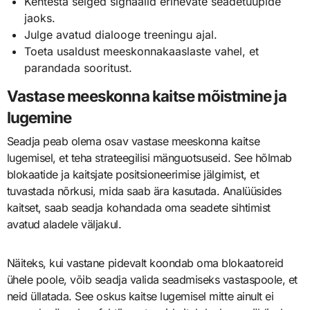
Kehtesta selged signaalid erinevate seadetüüpide
jaoks.
Julge avatud dialooge treeningu ajal.
Toeta usaldust meeskonnakaaslaste vahel, et
parandada sooritust.
Vastase meeskonna kaitse mõistmine ja
lugemine
Seadja peab olema osav vastase meeskonna kaitse
lugemisel, et teha strateegilisi mänguotsuseid. See hõlmab
blokaatide ja kaitsjate positsioneerimise jälgimist, et
tuvastada nõrkusi, mida saab ära kasutada. Analüüsides
kaitset, saab seadja kohandada oma seadete sihtimist
avatud aladele väljakul.
Näiteks, kui vastane pidevalt koondab oma blokaatoreid
ühele poole, võib seadja valida seadmiseks vastaspoole, et
neid üllatada. See oskus kaitse lugemisel mitte ainult ei