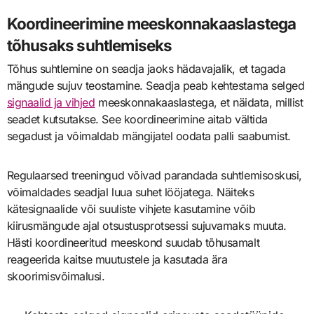
Koordineerimine meeskonnakaaslastega
tõhusaks suhtlemiseks
Tõhus suhtlemine on seadja jaoks hädavajalik, et tagada
mängude sujuv teostamine. Seadja peab kehtestama selged
signaalid ja vihjed
meeskonnakaaslastega, et näidata, millist
seadet kutsutakse. See koordineerimine aitab vältida
segadust ja võimaldab mängijatel oodata palli saabumist.
Regulaarsed treeningud võivad parandada suhtlemisoskusi,
võimaldades seadjal luua suhet lööjatega. Näiteks
kätesignaalide või suuliste vihjete kasutamine võib
kiirusmängude ajal otsustusprotsessi sujuvamaks muuta.
Hästi koordineeritud meeskond suudab tõhusamalt
reageerida kaitse muutustele ja kasutada ära
skoorimisvõimalusi.