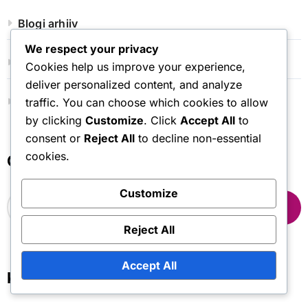
Blogi arhiiv
We respect your privacy
Võta meiega ühendust
Cookies help us improve your experience,
deliver personalized content, and analyze
Teave
traffic. You can choose which cookies to allow
by clicking
Customize
. Click
Accept All
to
consent or
Reject All
to decline non-essential
cookies.
Otsi
Customize
S
e
a
Reject All
r
c
Accept All
h
Kategooriad
f
o