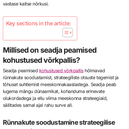
vastase kaitse nõrkusi.
Key sections in the article:
Millised on seadja peamised
kohustused võrkpallis?
Seadja peamised
kohustused võrkpallis
hõlmavad
rünnakute soodustamist, strateegiliste otsuste tegemist ja
tõhusat suhtlemist meeskonnakaaslastega. Seadja peab
lugema mängu dünaamikat, kohanduma erinevate
olukordadega ja ellu viima meeskonna strateegiaid,
säilitades samal ajal rahu surve all.
Rünnakute soodustamine strateegilise