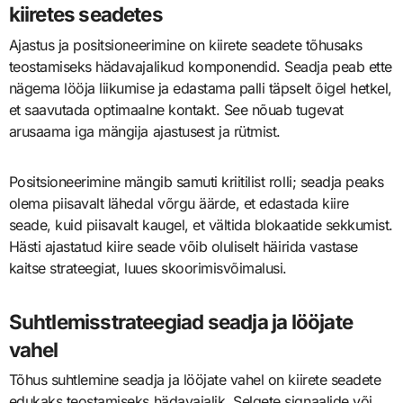
kiiretes seadetes
Ajastus ja positsioneerimine on kiirete seadete tõhusaks
teostamiseks hädavajalikud komponendid. Seadja peab ette
nägema lööja liikumise ja edastama palli täpselt õigel hetkel,
et saavutada optimaalne kontakt. See nõuab tugevat
arusaama iga mängija ajastusest ja rütmist.
Positsioneerimine mängib samuti kriitilist rolli; seadja peaks
olema piisavalt lähedal võrgu äärde, et edastada kiire
seade, kuid piisavalt kaugel, et vältida blokaatide sekkumist.
Hästi ajastatud kiire seade võib oluliselt häirida vastase
kaitse strateegiat, luues skoorimisvõimalusi.
Suhtlemisstrateegiad seadja ja lööjate
vahel
Tõhus suhtlemine seadja ja lööjate vahel on kiirete seadete
edukaks teostamiseks hädavajalik. Selgete signaalide või