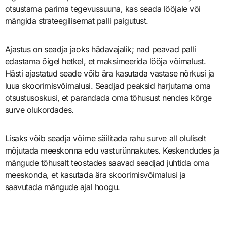
otsustama parima tegevussuuna, kas seada lööjale või
mängida strateegilisemat palli paigutust.
Ajastus on seadja jaoks hädavajalik; nad peavad palli
edastama õigel hetkel, et maksimeerida lööja võimalust.
Hästi ajastatud seade võib ära kasutada vastase nõrkusi ja
luua skoorimisvõimalusi. Seadjad peaksid harjutama oma
otsustusoskusi, et parandada oma tõhusust nendes kõrge
surve olukordades.
Lisaks võib seadja võime säilitada rahu surve all oluliselt
mõjutada meeskonna edu vasturünnakutes. Keskendudes ja
mängude tõhusalt teostades saavad seadjad juhtida oma
meeskonda, et kasutada ära skoorimisvõimalusi ja
saavutada mängude ajal hoogu.