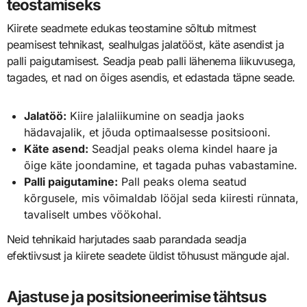
teostamiseks
Kiirete seadmete edukas teostamine sõltub mitmest
peamisest tehnikast, sealhulgas jalatööst, käte asendist ja
palli paigutamisest. Seadja peab palli lähenema liikuvusega,
tagades, et nad on õiges asendis, et edastada täpne seade.
Jalatöö:
Kiire jalaliikumine on seadja jaoks
hädavajalik, et jõuda optimaalsesse positsiooni.
Käte asend:
Seadjal peaks olema kindel haare ja
õige käte joondamine, et tagada puhas vabastamine.
Palli paigutamine:
Pall peaks olema seatud
kõrgusele, mis võimaldab lööjal seda kiiresti rünnata,
tavaliselt umbes vöökohal.
Neid tehnikaid harjutades saab parandada seadja
efektiivsust ja kiirete seadete üldist tõhusust mängude ajal.
Ajastuse ja positsioneerimise tähtsus