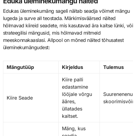
Eduka üleminekumängu näited
Edukas üleminekumäng sageli näitab seadja võimet mängu
lugeda ja surve all teostada. Märkimisväärsed näited
hõlmavad kiireid seadete, mis kasutavad ära kaitse lünki, või
strateegilisi mängusid, mis hõlmavad mitmeid
meeskonnakaaslasi. Allpool on mõned näited tõhusatest
üleminekumängudest:
Mängutüüp
Kirjeldus
Tulemus
Kiire palli
edastamine
lööjale võrgu
Suurenenenud
Kiire Seade
ääres,
skoorimisvõim
üllatades
kaitset.
Mäng, kus
seadja