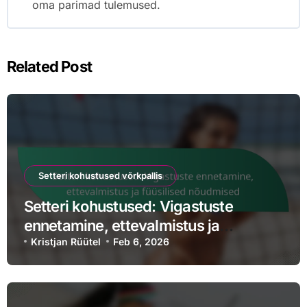
oma parimad tulemused.
Related Post
Setteri kohustused võrkpallis
Setteri kohustused: Vigastuste
ennetamine, ettevalmistus ja
füüsilised nõudmised
Kristjan Rüütel
Feb 6, 2026